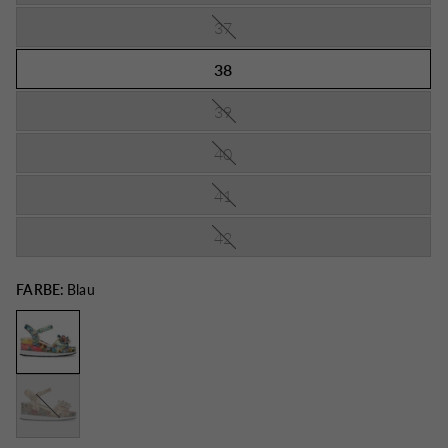
37
38
39
40
41
42
FARBE:
Blau
Gelb