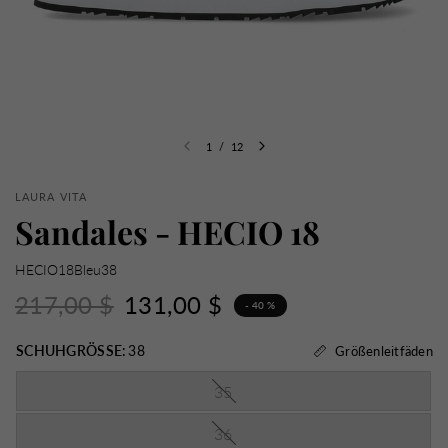
1
/
12
LAURA VITA
Sandales - HECIO 18
HECIO18Bleu38
217,00 $
131,00 $
- 40 %
SCHUHGRÖSSE:
38
Größenleitfäden
35
36