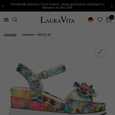
Worldwide delivery from France, taxes and duties included for
delivery to the USA
0
Startseite
/
Sandalen - HECIO 18