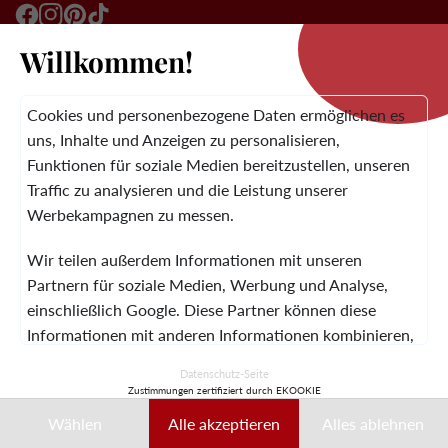
Willkommen!
DIE MARKE
Cookies und personenbezogene Daten ermöglichen es
uns, Inhalte und Anzeigen zu personalisieren,
Funktionen für soziale Medien bereitzustellen, unseren
KUNDENSERVICE
Traffic zu analysieren und die Leistung unserer
Werbekampagnen zu messen.
Wir teilen außerdem Informationen mit unseren
RECHTLICHE HINWEISE
AGB
KONTAKT
Partnern für soziale Medien, Werbung und Analyse,
einschließlich Google. Diese Partner können diese
Informationen mit anderen Informationen kombinieren,
die Sie ihnen bereitgestellt haben oder die sie während
© 2026 Laura Vita
Datenschutz-Seite
Ihrer Nutzung ihrer Dienste gesammelt haben.
Zustimmungen zertifiziert durch EKOOKIE
DESIGNED BY LOBSTTER
Wählen
Alle akzeptieren
Alles ablehnen
Diese Daten können insbesondere zur Personalisierung