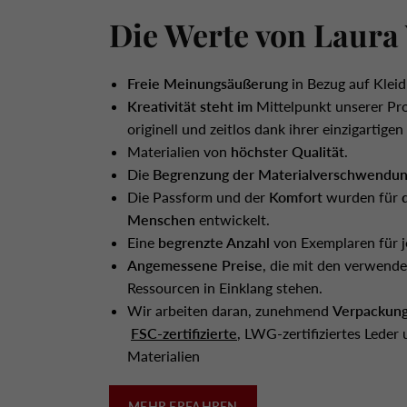
Die Werte von Laura 
Freie Meinungsäußerung
in Bezug auf Kleid
Kreativität steht im
Mittelpunkt unserer Pr
originell und zeitlos dank ihrer einzigartigen
Materialien von
höchster Qualität
.
Die
Begrenzung der Materialverschwendu
Die Passform und der
Komfort
wurden für
Menschen
entwickelt.
Eine
begrenzte Anzahl
von Exemplaren für j
Angemessene Preise
, die mit den verwend
Ressourcen in Einklang stehen.
Wir arbeiten daran, zunehmend
Verpackun
FSC-zertifizierte
, LWG-zertifiziertes Leder
Materialien
MEHR ERFAHREN