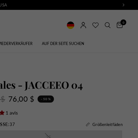
 USA
0
IEDERVERKÄUFER
AUF DER SEITE SUCHEN
ales - JACCEEO 04
 $
76,00 $
- 50 %
1 avis
SSE:
37
Größenleitfäden
35