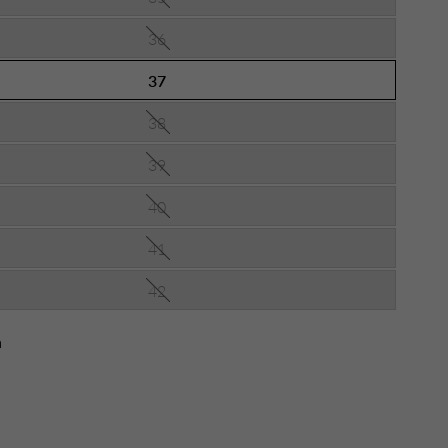
36
37
38
39
40
41
42
n