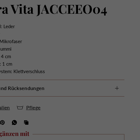
ra Vita JACCEEO04
: Leder
r
 Mikrofaser
Gummi
 4 cm
: 1 cm
ystem: Klettverschluss
 und Rücksendungen
alien
Pflege
gänzen mit