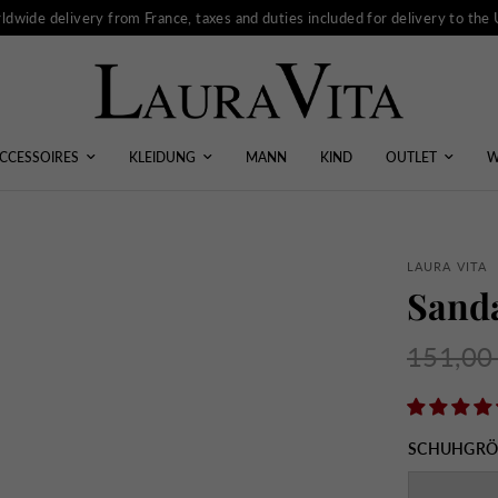
ldwide delivery from France, taxes and duties included for delivery to the
CCESSOIRES
KLEIDUNG
MANN
KIND
OUTLET
W
LAURA VITA
Sand
151,00
SCHUHGRÖ