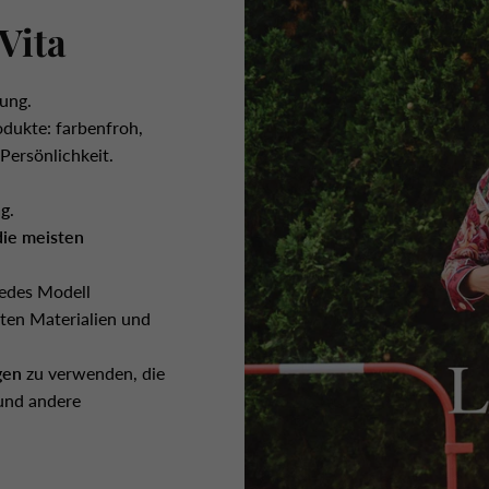
Vita
ung.
odukte: farbenfroh,
 Persönlichkeit.
ng
.
die meisten
edes Modell
eten Materialien und
gen
zu verwenden, die
 und andere