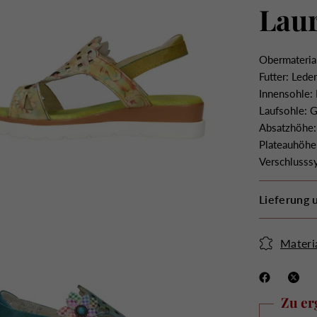
Lau
Obermaterial
Futter: Lede
Innensohle:
Laufsohle: 
Absatzhöhe:
Plateauhöhe
Verschlusss
Lieferung
Materi
Zu er