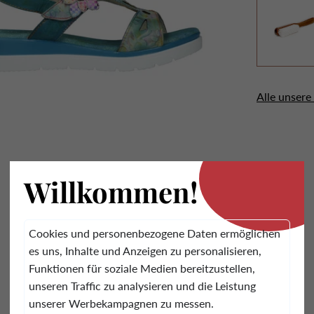
Alle unsere
.
Kundenbewertungen
Willkommen!
5.00 von 5
Basiert auf 1 Meinung
Cookies und personenbezogene Daten ermöglichen
1
es uns, Inhalte und Anzeigen zu personalisieren,
0
Funktionen für soziale Medien bereitzustellen,
0
unseren Traffic zu analysieren und die Leistung
0
unserer Werbekampagnen zu messen.
0