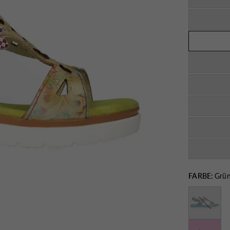
FARBE:
Grü
Jeans
Rose