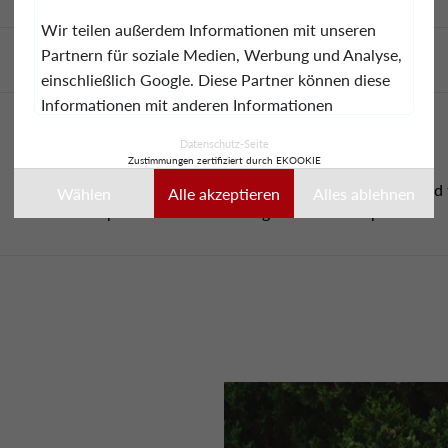
Wir teilen außerdem Informationen mit unseren
Partnern für soziale Medien, Werbung und Analyse,
einschließlich Google. Diese Partner können diese
Informationen mit anderen Informationen
kombinieren, die Sie ihnen bereitgestellt haben oder
Datenschutz-Seite
die sie während Ihrer Nutzung ihrer Dienste
Gorgeous
Zustimmungen zertifiziert durch EKOOKIE
gesammelt haben.
Ich liebe meine neuen Schuhe. They are very comfortable and t
Wählen
Alle akzeptieren
Alles ablehnen
an were well packed. Ich würde sie gerne weiterempfehlen.
Diese Daten können insbesondere zur
Personalisierung von Anzeigen verwendet werden.
Sie können Ihre Auswahl jederzeit akzeptieren,
ablehnen oder individuell anpassen.