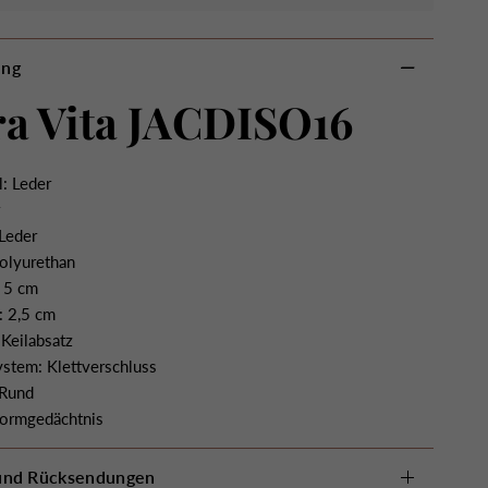
ung
a Vita JACDISO16
: Leder
r
Leder
Polyurethan
 5 cm
: 2,5 cm
Keilabsatz
ystem: Klettverschluss
 Rund
Formgedächtnis
 und Rücksendungen