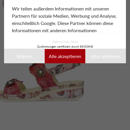
Wir teilen außerdem Informationen mit unseren
Partnern für soziale Medien, Werbung und Analyse,
einschließlich Google. Diese Partner können diese
Informationen mit anderen Informationen
kombinieren, die Sie ihnen bereitgestellt haben oder
Datenschutz-Seite
die sie während Ihrer Nutzung ihrer Dienste
Zustimmungen zertifiziert durch EKOOKIE
gesammelt haben.
Wählen
Alle akzeptieren
Alles ablehnen
Diese Daten können insbesondere zur
Personalisierung von Anzeigen verwendet werden.
Sie können Ihre Auswahl jederzeit akzeptieren,
ablehnen oder individuell anpassen.