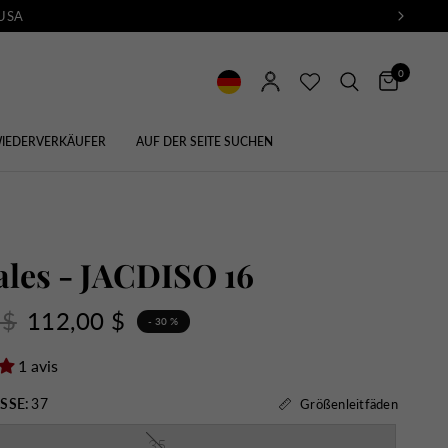
 USA
0
IEDERVERKÄUFER
AUF DER SEITE SUCHEN
les - JACDISO 16
 $
112,00 $
- 30 %
1 avis
SSE:
37
Größenleitfäden
35