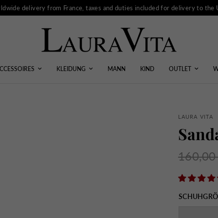
ldwide delivery from France, taxes and duties included for delivery to the
CCESSOIRES
KLEIDUNG
MANN
KIND
OUTLET
W
LAURA VITA
Sanda
160,00
SCHUHGRÖ