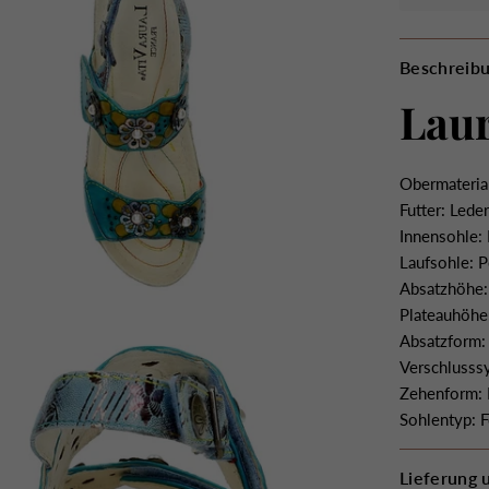
Beschreib
Laur
Obermaterial
Futter: Lede
Innensohle: 
Laufsohle: 
Absatzhöhe:
Plateauhöhe
Absatzform: 
Verschlusss
Zehenform:
Sohlentyp: 
Lieferung