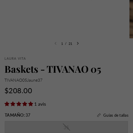
1
/
21
LAURA VITA
Baskets - TIVANAO 05
TIVANAO05Jaune37
$208.00
1 avis
TAMAÑO:
37
Guías de tallas
35