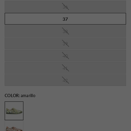
36
37
38
39
40
41
42
COLOR:
amarillo