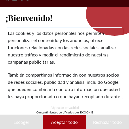
¡Bienvenido!
LA MARCA
Las cookies y los datos personales nos permiten
personalizar el contenido y los anuncios, ofrecer
ATENCIÓN AL CLIENTE
funciones relacionadas con las redes sociales, analizar
nuestro tráfico y medir el rendimiento de nuestras
campañas publicitarias.
INFORMACIÓN
CONDICIONES
PÓNGASE EN
También compartimos información con nuestros socios
JURÍDICA
GENERALES
CONTACTO CON
de redes sociales, publicidad y análisis, incluido Google,
que pueden combinarla con otra información que usted
les haya proporcionado o que hayan recopilado durante
el uso de sus servicios.
© 2026 Laura Vita
Página de privacidad
Consentimientos certificados por EKOOKIE
DISEÑADO POR LOBSTTER
Estos datos pueden utilizarse, en particular, con fines de
Escoger
Aceptar todo
Rechazar todo
personalización de anuncios. Puede aceptar, rechazar o