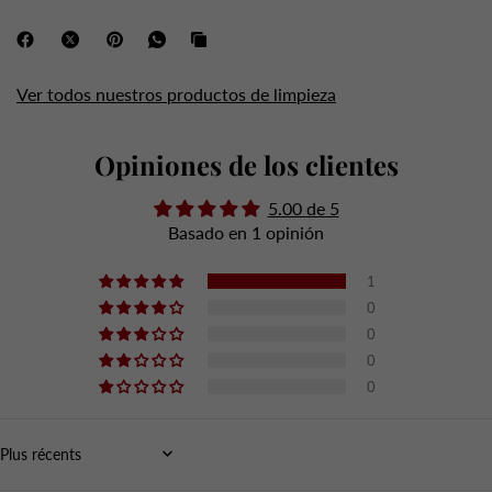
Ver todos nuestros productos de limpieza
Opiniones de los clientes
5.00 de 5
Basado en 1 opinión
1
0
0
0
0
Sort by