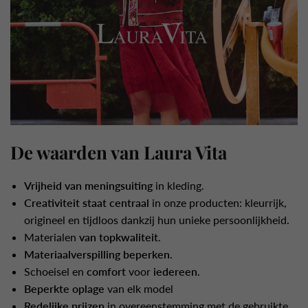
De waarden van Laura Vita
Vrijheid van meningsuiting
in kleding.
Creativiteit staat centraal
in onze producten: kleurrijk,
origineel en tijdloos dankzij hun unieke persoonlijkheid.
Materialen
van topkwaliteit
.
Materiaalverspilling beperken
.
Schoeisel en
comfort
voor
iedereen
.
Beperkte oplage
van elk model
Redelijke prijzen
in overeenstemming met de gebruikte