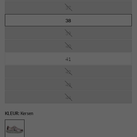
37
38
39
40
41
42
43
44
KLEUR:
Kersen