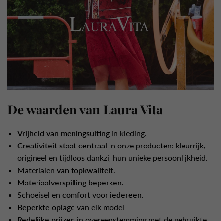
De waarden van Laura Vita
Vrijheid van meningsuiting
in kleding.
Creativiteit staat centraal
in onze producten: kleurrijk,
origineel en tijdloos dankzij hun unieke persoonlijkheid.
Materialen
van topkwaliteit
.
Materiaalverspilling beperken
.
Schoeisel en
comfort
voor
iedereen
.
Beperkte oplage
van elk model
Redelijke prijzen
in overeenstemming met de gebruikte