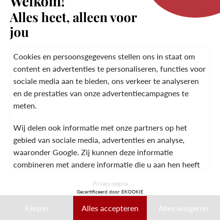
Welkom!
Alles heet, alleen voor
jou
HET MERK
Cookies en persoonsgegevens stellen ons in staat om
content en advertenties te personaliseren, functies voor
KLANTENSERVICE
sociale media aan te bieden, ons verkeer te analyseren
en de prestaties van onze advertentiecampagnes te
meten.
JURIDISCHE
ALGEMENE
NEEM CONTACT OP
Wij delen ook informatie met onze partners op het
INFORMATIE
VOORWAARDEN
MET
gebied van sociale media, advertenties en analyse,
waaronder Google. Zij kunnen deze informatie
combineren met andere informatie die u aan hen heeft
verstrekt of die zij hebben verzameld tijdens uw gebruik
© 2026 Laura Vita
Privacy-pagina
van hun diensten.
Gecertificeerd door EKOOKIE
ONTWORPEN DOOR LOBSTTER
Kiezen
Alles accepteren
Alles weigeren
Deze gegevens kunnen met name worden gebruikt voor