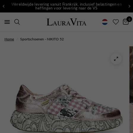
Wereldwijde levering vanuit Frankrijk, inclusief belastingen en
heffingen voor levering naar de VS
0
Home
/
Sportschoenen - NIKITO 52