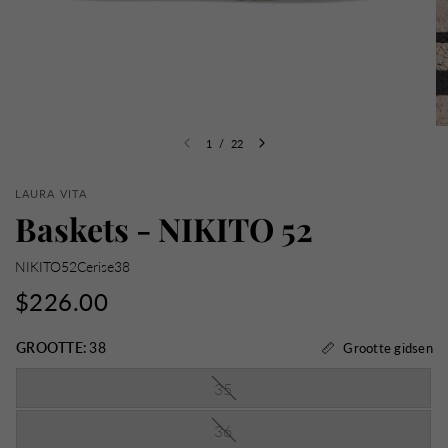
1
/
22
LAURA VITA
Baskets - NIKITO 52
NIKITO52Cerise38
$226.00
GROOTTE:
38
Grootte gidsen
35
36