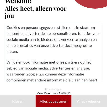
Welkom!
Alles heet, alleen voor
jou
HET MERK
Cookies en persoonsgegevens stellen ons in staat om
content en advertenties te personaliseren, functies voor
KLANTENSERVICE
sociale media aan te bieden, ons verkeer te analyseren
en de prestaties van onze advertentiecampagnes te
meten.
JURIDISCHE
ALGEMENE
NEEM CONTACT OP
Wij delen ook informatie met onze partners op het
INFORMATIE
VOORWAARDEN
MET
gebied van sociale media, advertenties en analyse,
waaronder Google. Zij kunnen deze informatie
combineren met andere informatie die u aan hen heeft
verstrekt of die zij hebben verzameld tijdens uw gebruik
© 2026 Laura Vita
Privacy-pagina
van hun diensten.
Gecertificeerd door EKOOKIE
ONTWORPEN DOOR LOBSTTER
Kiezen
Alles accepteren
Alles weigeren
Deze gegevens kunnen met name worden gebruikt voor