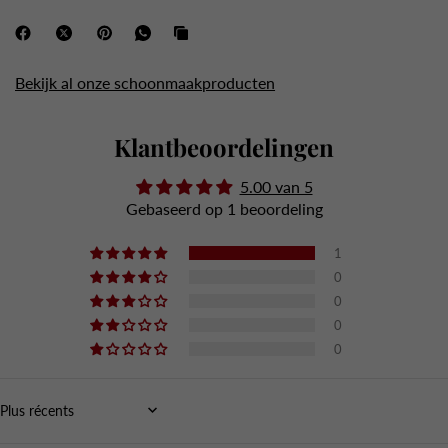
Bekijk al onze schoonmaakproducten
Klantbeoordelingen
5.00 van 5
Gebaseerd op 1 beoordeling
1
0
0
0
0
Sort by