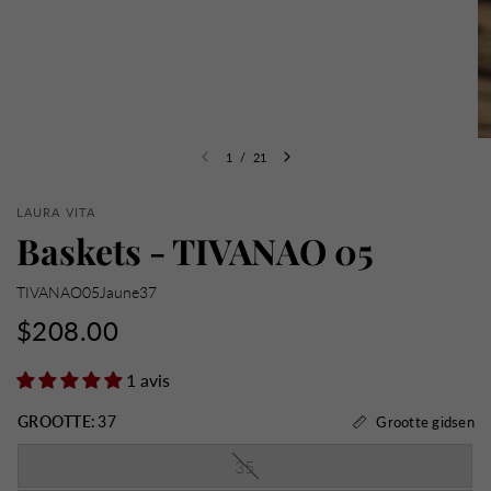
1
/
21
LAURA VITA
Baskets - TIVANAO 05
TIVANAO05Jaune37
$208.00
1 avis
GROOTTE:
37
Grootte gidsen
35