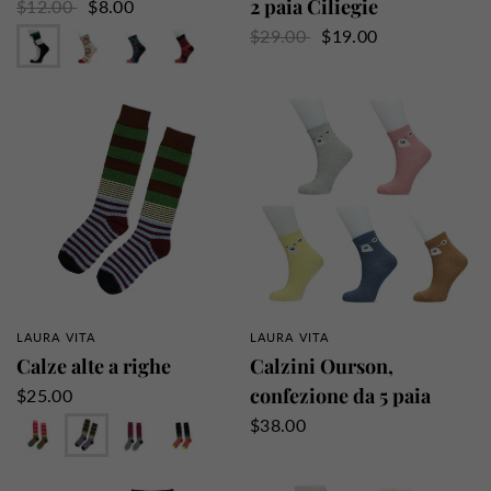
2 paia Ciliegie
$12.00
$8.00
Nero
Beige
Blu
Rosa
$29.00
$19.00
Grigio
Giallo
Turchese
Il cielo
Carbone
Antracite
Marina
LAURA VITA
LAURA VITA
PANORAMICA RAPIDA
PANORAMICA RAPIDA
Calze alte a righe
Calzini Ourson,
confezione da 5 paia
$25.00
Rosa
Verde
Viola
Nero
$38.00