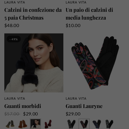
LAURA VITA
LAURA VITA
PANORAMICA RAPIDA
PANORAMICA RAPIDA
Calzini in confezione da
Un paio di calzini di
5 paia Christmas
media lunghezza
$48.00
$10.00
- 49%
LAURA VITA
LAURA VITA
PANORAMICA RAPIDA
PANORAMICA RAPIDA
Guanti morbidi
Guanti Lauryne
$57.00
$29.00
$29.00
Cachi
Cammello
Marina
Bordeaux
Grigio
Rosso
Blu
Verde