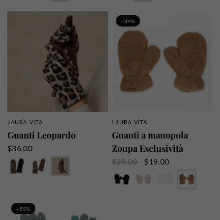
Viola
Grigio
Marrone
Arancione
- 34%
LAURA VITA
LAURA VITA
PANORAMICA RAPIDA
PANORAMICA RAPIDA
Guanti Leopardo
Guanti a manopola
Zoupa Esclusività
$36.00
Nero
Marrone
Talpa
$29.00
$19.00
Nero
Beige
Bianco
Cammello
- 58%