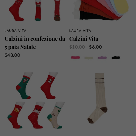
LAURA VITA
LAURA VITA
PANORAMICA RAPIDA
PANORAMICA RAPIDA
Calzini in confezione da
Calzini Vita
5 paia Natale
$10.00
$6.00
Fushia
Bianco sporco
Viola
Nero
$48.00
Ruggine
Rosso
Rosa
Il cielo
Giallo
Bianco
Beige
Rosa pallido
Arancione