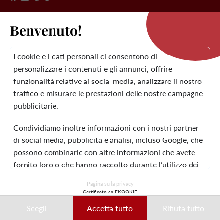
Benvenuto!
IL MARCHIO
I cookie e i dati personali ci consentono di
personalizzare i contenuti e gli annunci, offrire
SERVIZIO CLIENTI
funzionalità relative ai social media, analizzare il nostro
traffico e misurare le prestazioni delle nostre campagne
pubblicitarie.
INFORMAZIONI
TERMINI E CONDIZIONI
CONTATTO
Condividiamo inoltre informazioni con i nostri partner
LEGALI
GENERALI
di social media, pubblicità e analisi, incluso Google, che
possono combinarle con altre informazioni che avete
fornito loro o che hanno raccolto durante l’utilizzo dei
loro servizi.
© 2026 Laura Vita
Pagina sulla privacy
Certificato da EKOOKIE
CREATO DA LOBSTTER
Questi dati possono essere utilizzati in particolare per la
Scegli
Accetta tutto
Rifiuta tutto
personalizzazione degli annunci. Potete accettare,