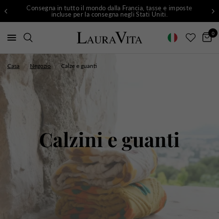
Consegna in tutto il mondo dalla Francia, tasse e imposte
incluse per la consegna negli Stati Uniti.
0
Casa
/
Negozio
/
Calze e guanti
Calzini e guanti