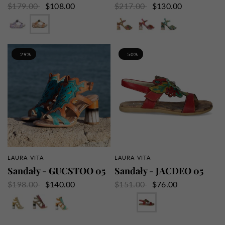
$179.00
$108.00
$217.00
$130.00
Liliowy
Pomarańczowy
Wielbłąd
Fushia
Turkus
- 29%
- 50%
LAURA VITA
LAURA VITA
SZYBKI PRZEGLĄD
SZYBKI PRZEGLĄD
Sandały - GUCSTOO 05
Sandały - JACDEO 05
$198.00
$140.00
$151.00
$76.00
Beżowy
Fushia
Turkus
Beżowy
Czerwony
Turkus