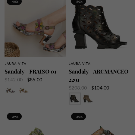
Złoto
- 40%
- 50%
LAURA VITA
LAURA VITA
SZYBKI PRZEGLĄD
SZYBKI PRZEGLĄD
Sandały - FRAISO 01
Sandały - ARCMANCEO
2291
$142.00
$85.00
Szary
Żółty
$208.00
$104.00
Czarny
Szary
Wielbłąd
- 39%
- 30%