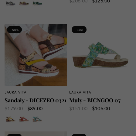
$208.00
$125.00
Szary
Niebieski
Róża
- 50%
- 30%
LAURA VITA
LAURA VITA
SZYBKI PRZEGLĄD
SZYBKI PRZEGLĄD
Sandały - DICEZEO 0321
Muły - BICNGOO 07
$179.00
$89.00
$151.00
$106.00
Brązowy
Czerwony
Turkus
Szary
Zielony
Fioletowy
Pomarańcz
Indygo
Czarny
Dżinsy
Mięta