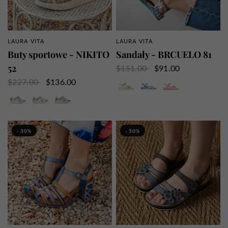
LAURA VITA
LAURA VITA
SZYBKI PRZEGLĄD
SZYBKI PRZEGLĄD
Buty sportowe - NIKITO
Sandały - BRCUELO 81
52
$151.00
$91.00
Beżowy
Niebieski
Róża
$227.00
$136.00
Niebieski
Ecru
Proszek
- 30%
- 50%