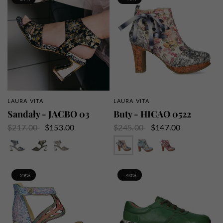
LAURA VITA
LAURA VITA
SZYBKI PRZEGLĄD
SZYBKI PRZEGLĄD
Sandały - JACBO 03
Buty - HICAO 0522
$217.00
$153.00
$245.00
$147.00
Niebieski
Brąz
Fioletowy
Beżowy
Sky
Róża
- 29%
- 40%