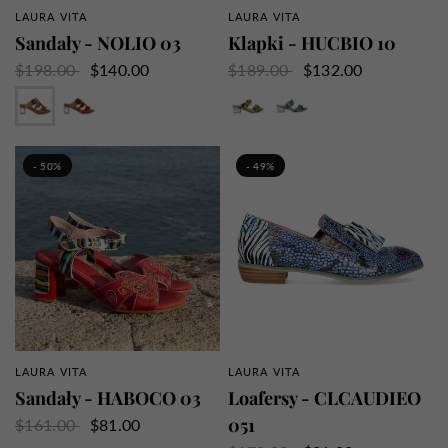
LAURA VITA
LAURA VITA
SZYBKI PRZEGLĄD
SZYBKI PRZEGLĄD
Sandały - NOLIO 03
Klapki - HUCBIO 10
$198.00
$140.00
$189.00
$132.00
Beżowy
Czerwony
Anyż
Indygo
- 50%
- 49%
LAURA VITA
LAURA VITA
SZYBKI PRZEGLĄD
SZYBKI PRZEGLĄD
Sandały - HABOCO 03
Loafersy - CLCAUDIEO
051
$161.00
$81.00
Czerwony
Turkus