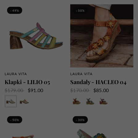
- 49%
- 50%
LAURA VITA
LAURA VITA
SZYBKI PRZEGLĄD
SZYBKI PRZEGLĄD
Klapki - LILIO 05
Sandały - HACLEO 04
$179.00
$91.00
$170.00
$85.00
Turkus
Zielony
Pomarańczowy
Zielony
Fioletowy
- 50%
- 30%