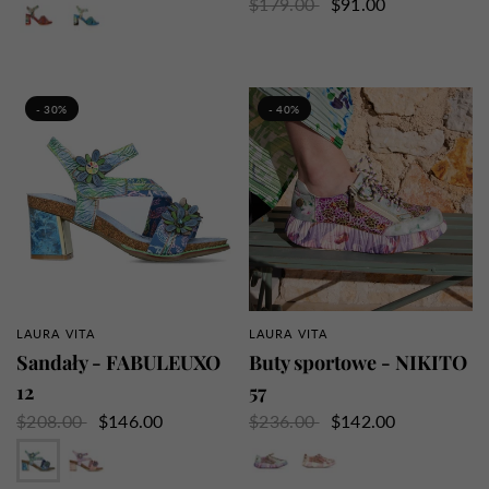
$179.00
$91.00
Beżowy
Niebieski
Czerwony
- 30%
- 40%
LAURA VITA
LAURA VITA
SZYBKI PRZEGLĄD
SZYBKI PRZEGLĄD
Sandały - FABULEUXO
Buty sportowe - NIKITO
12
57
$208.00
$146.00
$236.00
$142.00
Dżinsy
Róża
Liliowy
Róża