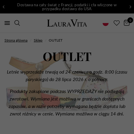
Dostawa na cały świat z Francji, podatki i cła wliczone w
przypadku dostawy do USA
0
Strona główna
/
Sklep
/
OUTLET
OUTLET
Letnie wyprzedaże trwają od 24 czerwca o godz. 8:00 (czasu
paryskiego) do 28 lipca 2026 r. o północy.
Produkty zakupione podczas WYPRZEDAŻY nie podlegają
zwrotowi. Wymiana jest możliwa w granicach dostępnych
zapasów, a w razie potrzeby wymagana będzie dopłata lub
zwrot różnicy w cenie. Wymiana możliwa w ciągu 14 dni.