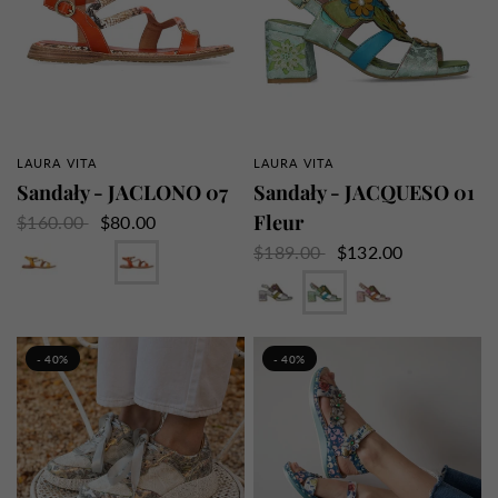
LAURA VITA
LAURA VITA
SZYBKI PRZEGLĄD
SZYBKI PRZEGLĄD
Sandały - JACLONO 07
Sandały - JACQUESO 01
Fleur
$160.00
$80.00
Żółty
Dżinsy
Pomarańczowy
$189.00
$132.00
Srebro
Mięta
Róża
- 40%
- 40%