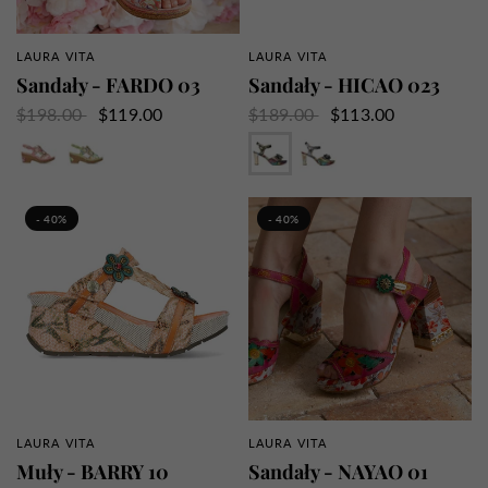
LAURA VITA
LAURA VITA
SZYBKI PRZEGLĄD
SZYBKI PRZEGLĄD
Sandały - FARDO 03
Sandały - HICAO 023
$198.00
$119.00
$189.00
$113.00
Rose
Zielony
Brąz
Fioletowy
- 40%
- 40%
LAURA VITA
LAURA VITA
SZYBKI PRZEGLĄD
SZYBKI PRZEGLĄD
Muły - BARRY 10
Sandały - NAYAO 01