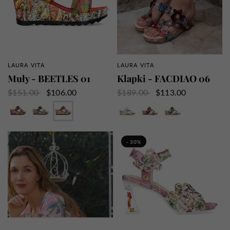
LAURA VITA
LAURA VITA
SZYBKI PRZEGLĄD
SZYBKI PRZEGLĄD
Muły - BEETLES 01
Klapki - FACDIAO 06
$151.00
$106.00
$189.00
$113.00
Wielbłąd
Dżinsy
Czerwony
Biały
Granat
Indygo
- 30%