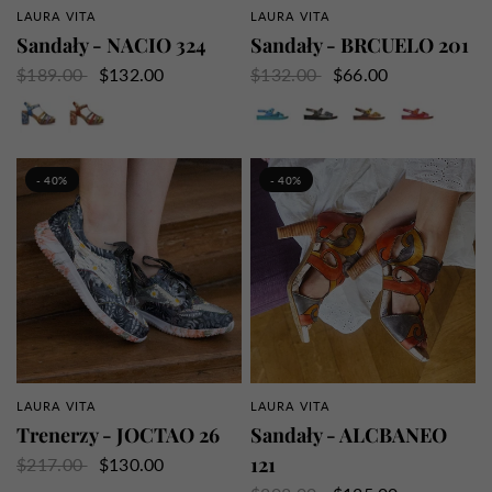
LAURA VITA
LAURA VITA
SZYBKI PRZEGLĄD
SZYBKI PRZEGLĄD
Sandały - NACIO 324
Sandały - BRCUELO 201
$189.00
$132.00
$132.00
$66.00
Niebieski
Brązowy
Niebieski
Szary
Brązowy
Czerwony
- 40%
- 40%
LAURA VITA
LAURA VITA
SZYBKI PRZEGLĄD
SZYBKI PRZEGLĄD
Trenerzy - JOCTAO 26
Sandały - ALCBANEO
121
$217.00
$130.00
Czarny
Pomarańczowy
Zielony