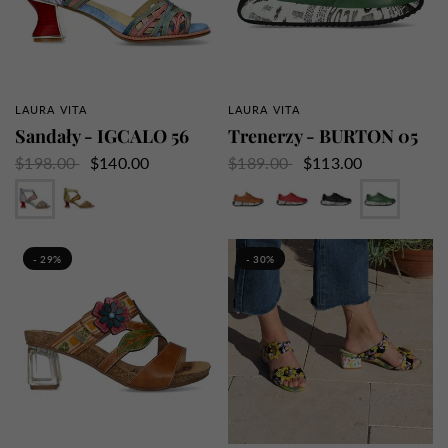
LAURA VITA
LAURA VITA
SZYBKI PRZEGLĄD
SZYBKI PRZEGLĄD
Sandały - IGCALO 56
Trenerzy - BURTON 05
$198.00
$140.00
$189.00
$113.00
Niebieski
Kret
Wielbłąd
Wiśnia
Dorian
Mięta
- 29%
- 30%