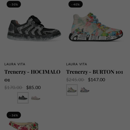
- 50%
- 40%
LAURA VITA
LAURA VITA
SZYBKI PRZEGLĄD
SZYBKI PRZEGLĄD
Trenerzy - HOCIMALO
Trenerzy - BURTON 101
01
$245.00
$147.00
Beżowy
Róża
$170.00
$85.00
Biały
Czarny
Róża
Woda zielona
- 36%