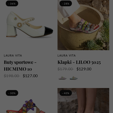
- 36%
- 28%
LAURA VITA
LAURA VITA
SZYBKI PRZEGLĄD
SZYBKI PRZEGLĄD
Buty sportowe -
Klapki - LILOO 5025
HICMIMO 10
$179.00
$129.00
Róża
Turkus
$198.00
$127.00
- 30%
- 40%