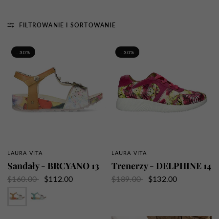
FILTROWANIE I SORTOWANIE
- 30%
- 30%
LAURA VITA
LAURA VITA
SZYBKI PRZEGLĄD
SZYBKI PRZEGLĄD
Sandały - BRCYANO 13
Trenerzy - DELPHINE 14
$160.00
$112.00
$189.00
$132.00
Beżowy
Niebieski