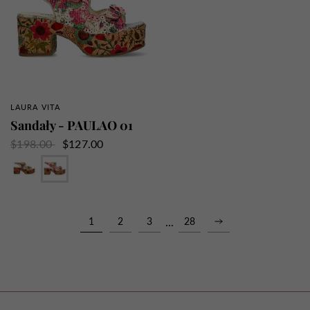
LAURA VITA
SZYBKI PRZEGLĄD
Sandały - PAULAO 01
$198.00
$127.00
Beżowy
Czerwony
1
2
3
...
28