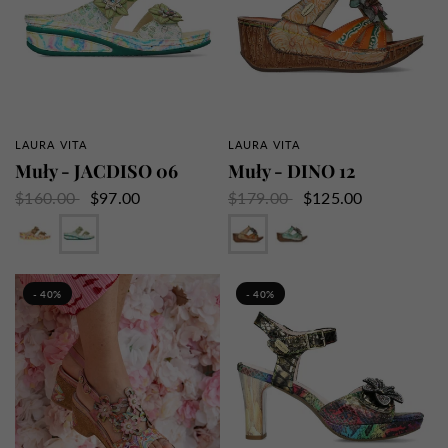
LAURA VITA
LAURA VITA
SZYBKI PRZEGLĄD
SZYBKI PRZEGLĄD
Muły - JACDISO 06
Muły - DINO 12
$160.00
$97.00
$179.00
$125.00
Brąz
Zielony
Pomarańczowy
Zielony
- 40%
- 40%