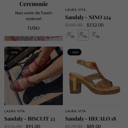
Ceremonie
LAURA VITA
SZYBKI PRZEGLĄD
Nasz wybór dla Twoich
Sandały - NINO 224
wydarzeń
$189.00
$132.00
TUTAJ
Niebieski
Róża
Zielony
- 40%
- 50%
LAURA VITA
LAURA VITA
SZYBKI PRZEGLĄD
SZYBKI PRZEGLĄD
Sandały - BISCUIT 23
Sandały - HECALO 18
$151.00
$91.00
$179.00
$89.00