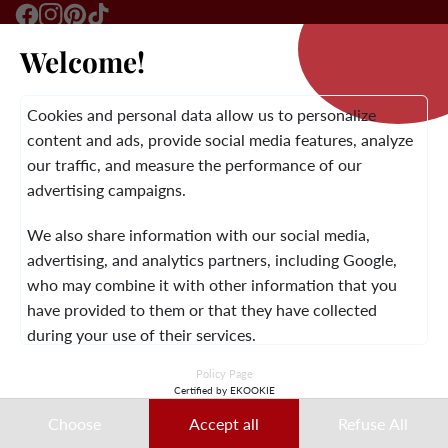
Welcome!
MARKA
Cookies and personal data allow us to personalize
content and ads, provide social media features, analyze
our traffic, and measure the performance of our
OBSŁUGA KLIENTA
advertising campaigns.
We also share information with our social media,
advertising, and analytics partners, including Google,
INFORMACJE PRAWNE
WARUNKI OGÓLNE
KONTAKT
who may combine it with other information that you
have provided to them or that they have collected
during your use of their services.
© 2026 Laura Vita
Policy Page
This data may notably be used for ad personalization
Certified by EKOOKIE
ZAPROJEKTOWANY PRZEZ LOBSTTER
purposes. You can accept, refuse, or customize your
Choose
Accept all
Refuse All
choices at any time.