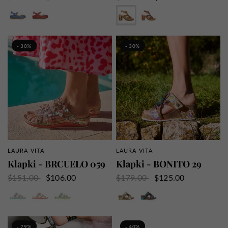
Niebieski
Czerwony
Beżowy
Róża
Zielony
- 30%
- 30%
LAURA VITA
LAURA VITA
SZYBKI PRZEGLĄD
SZYBKI PRZEGLĄD
Klapki - BRCUELO 059
Klapki - BONITO 29
$151.00
$106.00
$179.00
$125.00
Fioletowy
Róża
Zielony
Beżowy
Dżinsy
- 29%
- 40%