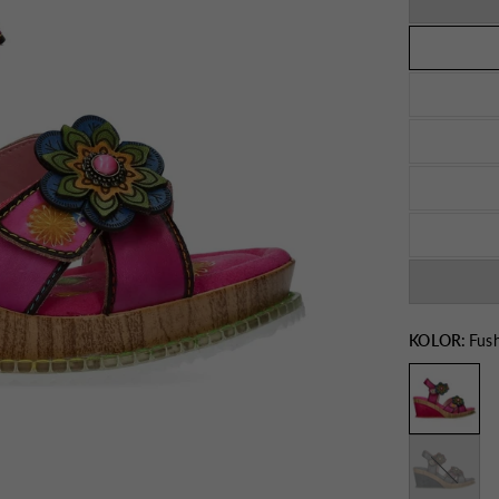
KOLOR:
Fush
Szary