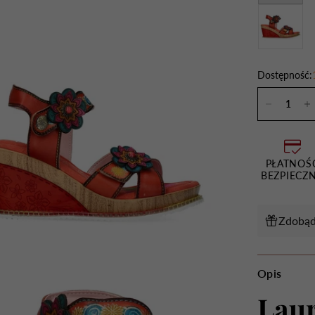
Dostępność:
PŁATNOŚ
BEZPIECZ
Zdobąd
Opis
Lau