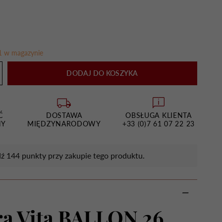
1 w magazynie
DODAJ DO KOSZYKA
Ć
DOSTAWA
OBSŁUGA KLIENTA
NY
MIĘDZYNARODOWY
+33 (0)7 61 07 22 23
ź 144 punkty przy zakupie tego produktu.
ra Vita BALLON 26