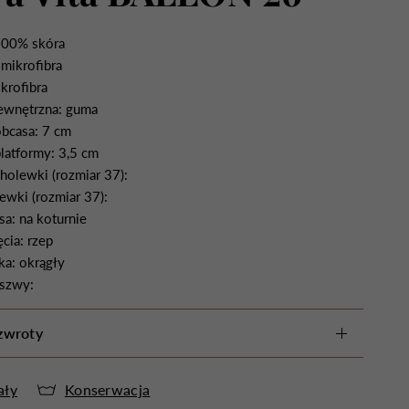
100% skóra
mikrofibra
krofibra
ewnętrzna: guma
bcasa: 7 cm
atformy: 3,5 cm
olewki (rozmiar 37):
wki (rozmiar 37):
sa: na koturnie
cia: rzep
ka: okrągły
szwy:
zwroty
ały
Konserwacja