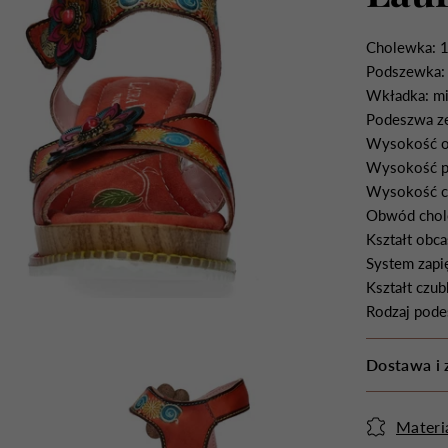
Cholewka: 
Podszewka: 
Wkładka: mi
Podeszwa z
Wysokość o
Wysokość pl
Wysokość ch
Obwód chole
Kształt obca
System zapię
Kształt czub
Rodzaj pode
Dostawa i 
Materi