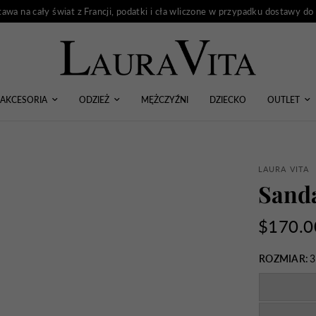
awa na cały świat z Francji, podatki i cła wliczone w przypadku dostawy d
AKCESORIA
ODZIEŻ
MĘŻCZYŹNI
DZIECKO
OUTLET
LAURA VITA
Sand
$170.0
ROZMIAR:
3