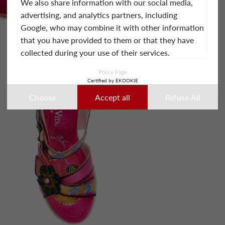
We also share information with our social media,
advertising, and analytics partners, including
Google, who may combine it with other information
that you have provided to them or that they have
collected during your use of their services.
Policy Page
This data may notably be used for ad
Certified by EKOOKIE
personalization purposes. You can accept, refuse, or
Choose
Accept all
Refuse All
customize your choices at any time.