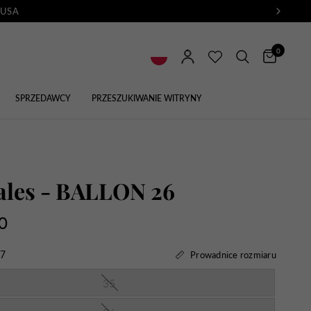
o USA
0
SPRZEDAWCY
PRZESZUKIWANIE WITRYNY
ales - BALLON 26
0
7
Prowadnice rozmiaru
35