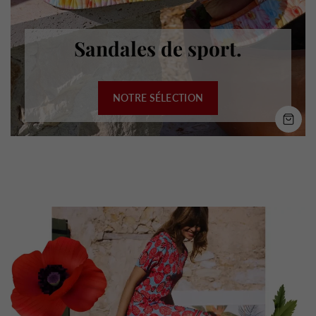
Sandales de sport.
NOTRE SÉLECTION
SH