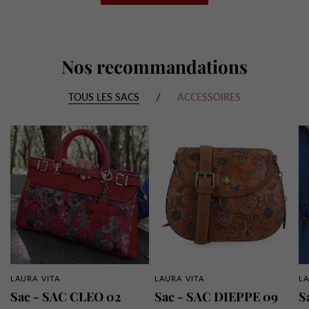
Nos recommandations
/
TOUS LES SACS
ACCESSOIRES
LAURA VITA
LAURA VITA
LA
APERÇU RAPIDE
APERÇU RAPIDE
Sac - SAC CLEO 02
Sac - SAC DIEPPE 09
S