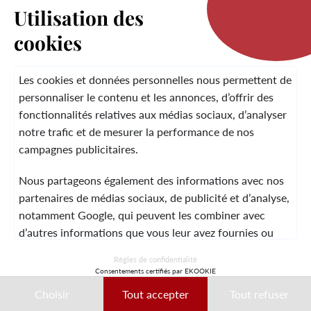
Utilisation des
cookies
LA MARQUE
Les cookies et données personnelles nous permettent de
personnaliser le contenu et les annonces, d’offrir des
fonctionnalités relatives aux médias sociaux, d’analyser
SERVICE CLIENT
notre trafic et de mesurer la performance de nos
campagnes publicitaires.
Nous partageons également des informations avec nos
MENTIONS LÉGALES
CGV
CONTACT
partenaires de médias sociaux, de publicité et d’analyse,
notamment Google, qui peuvent les combiner avec
d’autres informations que vous leur avez fournies ou
qu’ils ont collectées lors de votre utilisation de leurs
© 2026 Laura Vita
Règles de confidentialité
services.
Consentements certifiés par EKOOKIE
DESIGNED BY LOBSTTER
Choisir
Tout accepter
Tout refuser
Ces données peuvent notamment être utilisées à des