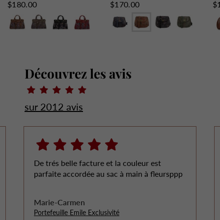
$180.00
$170.00
$
Camel
Gris
Noir
Rouge
Bleu
Camel
Noir
Vert
C
Beige
Wine
Découvrez les avis
sur 2012 avis
De trés belle facture et la couleur est
parfaite accordée au sac à main à fleursppp
Marie-Carmen
Portefeuille Emile Exclusivité