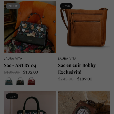
ÉPUISÉ
- 23%
LAURA VITA
LAURA VITA
APERÇU RAPIDE
APERÇU RAPIDE
Sac - ASTRY 04
Sac en cuir Bobby
Exclusivité
$189.00
$132.00
Bleu
Noir
Rouge
$245.00
$189.00
- 11%