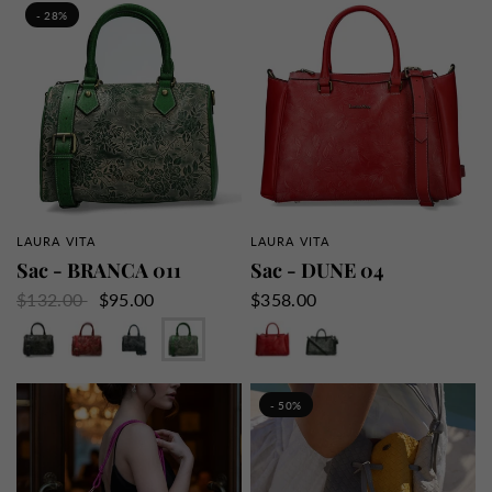
- 28%
LAURA VITA
LAURA VITA
APERÇU RAPIDE
APERÇU RAPIDE
Sac - BRANCA 011
Sac - DUNE 04
$132.00
$95.00
$358.00
Noir
Rouge
Bleu
Vert
Rouge
Noir
Marron
Camel
- 50%