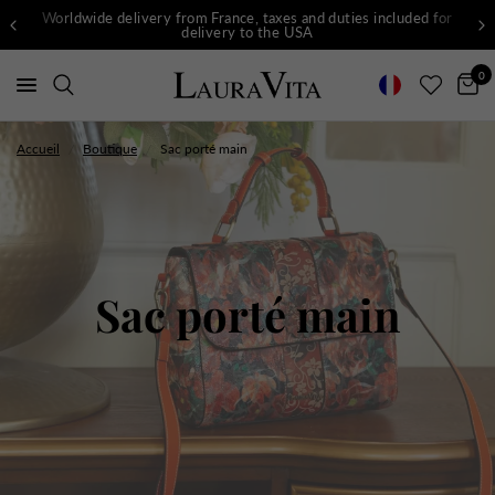
Worldwide delivery from France, taxes and duties included for
delivery to the USA
0
Accueil
/
Boutique
/
Sac porté main
Sac porté main