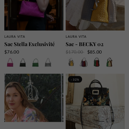
LAURA VITA
LAURA VITA
APERÇU RAPIDE
APERÇU RAPIDE
Sac Stella Exclusivité
Sac - BECKY 02
$76.00
$170.00
$85.00
Rose
Noir
Vert
Argent
Gris
Choco
Noir
Camel
Doré
- 32%