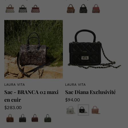
Marron
Noir
Rouge
Camel
Noir
Wine
LAURA VITA
LAURA VITA
APERÇU RAPIDE
APERÇU RAPIDE
Sac - BRANCA 02 maxi
Sac Diana Exclusivité
en cuir
$94.00
Blanc
Noir
Rose
$283.00
Camel
Noir
Rouge
Vert