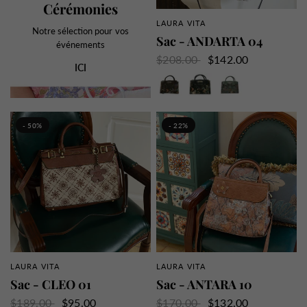
Cérémonies
LAURA VITA
APERÇU RAPIDE
Notre sélection pour vos
Sac - ANDARTA 04
événements
$208.00
$142.00
ICI
Marron
Noir
Vert
- 50%
- 22%
LAURA VITA
LAURA VITA
APERÇU RAPIDE
APERÇU RAPIDE
Sac - CLEO 01
Sac - ANTARA 10
$189.00
$95.00
$170.00
$132.00