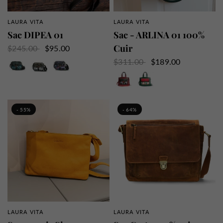
LAURA VITA
LAURA VITA
APERÇU RAPIDE
APERÇU RAPIDE
Sac DIPEA 01
Sac - ARLINA 01 100%
Cuir
$245.00
$95.00
Bleu
Bronze
Violet
$311.00
$189.00
Rouge
Vert
- 55%
- 64%
LAURA VITA
LAURA VITA
APERÇU RAPIDE
APERÇU RAPIDE