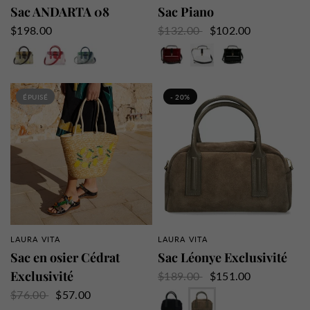
Sac ANDARTA 08
Sac Piano
$198.00
$132.00
$102.00
Jaune
Rouge
Vert
Bordeaux
Blanc
Noir
ÉPUISÉ
- 20%
LAURA VITA
LAURA VITA
APERÇU RAPIDE
APERÇU RAPIDE
Sac en osier Cédrat
Sac Léonye Exclusivité
Exclusivité
$189.00
$151.00
Bleu
Marron
$76.00
$57.00