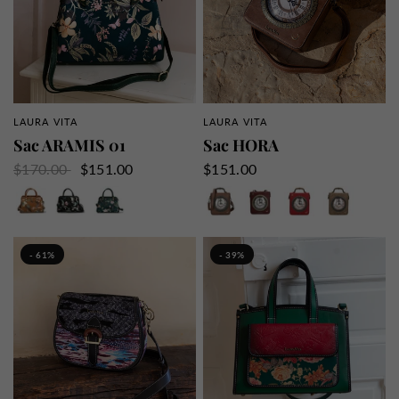
LAURA VITA
LAURA VITA
APERÇU RAPIDE
APERÇU RAPIDE
Sac ARAMIS 01
Sac HORA
$170.00
$151.00
$151.00
Camel
Noir
Vert
Cognac
Bordeaux
Rouge
Kaki
Vert
Marine
Noir
- 61%
- 39%