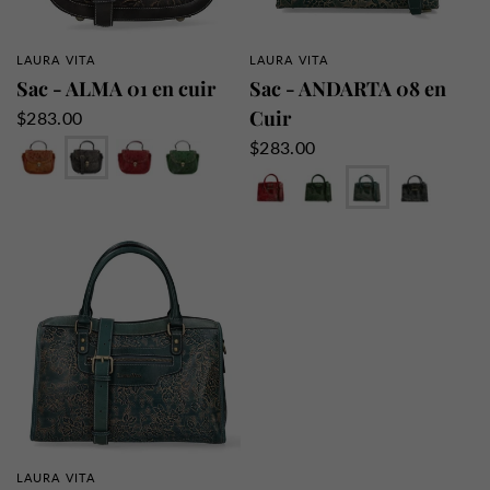
LAURA VITA
LAURA VITA
APERÇU RAPIDE
APERÇU RAPIDE
Sac - ALMA 01 en cuir
Sac - ANDARTA 08 en
Cuir
$283.00
Camel
Noir
Rouge
Vert
$283.00
Rouge
Vert
Jeans
Noir
Choco
Camel
LAURA VITA
APERÇU RAPIDE