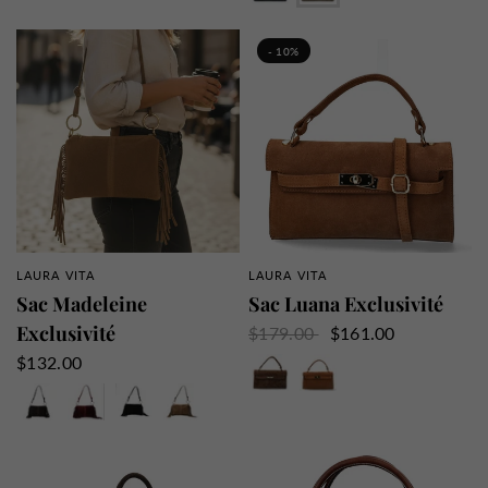
- 10%
LAURA VITA
LAURA VITA
APERÇU RAPIDE
APERÇU RAPIDE
Sac Madeleine
Sac Luana Exclusivité
Exclusivité
$179.00
$161.00
Marron
Camel
$132.00
Marron
Burgundy
Noir
Camel