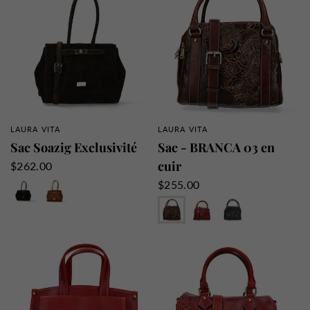
LAURA VITA
LAURA VITA
APERÇU RAPIDE
APERÇU RAPIDE
Sac Soazig Exclusivité
Sac - BRANCA 03 en
cuir
$262.00
Marron
Camel
$255.00
Choco
Rouge
Jeans