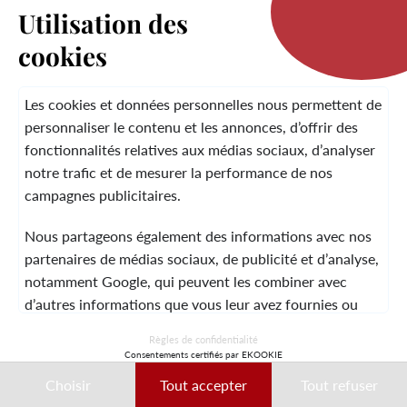
Utilisation des
cookies
LA MARQUE
Les cookies et données personnelles nous permettent de
personnaliser le contenu et les annonces, d’offrir des
fonctionnalités relatives aux médias sociaux, d’analyser
SERVICE CLIENT
notre trafic et de mesurer la performance de nos
campagnes publicitaires.
Nous partageons également des informations avec nos
MENTIONS LÉGALES
CGV
CONTACT
partenaires de médias sociaux, de publicité et d’analyse,
notamment Google, qui peuvent les combiner avec
d’autres informations que vous leur avez fournies ou
qu’ils ont collectées lors de votre utilisation de leurs
© 2026 Laura Vita
Règles de confidentialité
services.
Consentements certifiés par EKOOKIE
DESIGNED BY LOBSTTER
Choisir
Tout accepter
Tout refuser
Ces données peuvent notamment être utilisées à des