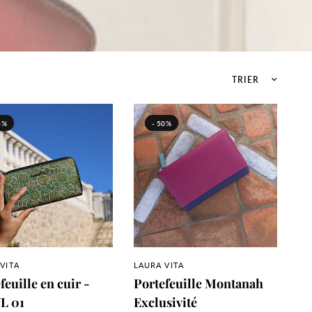
Trier par :
4%
- 50%
APERÇU RAPIDE
APERÇU RAPIDE
VITA
LAURA VITA
feuille en cuir -
Portefeuille Montanah
L 01
Exclusivité