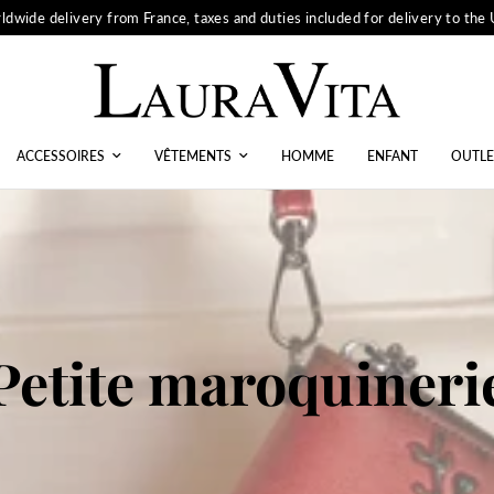
ldwide delivery from France, taxes and duties included for delivery to the
ACCESSOIRES
VÊTEMENTS
HOMME
ENFANT
OUTLE
Petite maroquineri