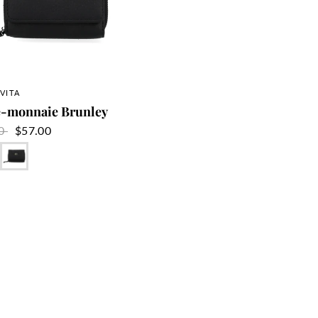
APERÇU RAPIDE
VITA
e-monnaie Brunley
00
$57.00
Noir