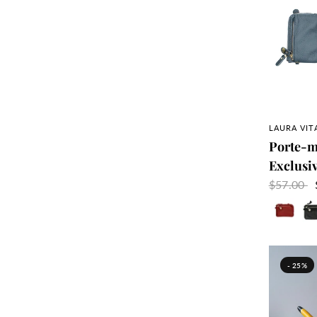
A
LAURA VIT
Porte-m
Exclusiv
$57.00
Rouge
No
- 25%