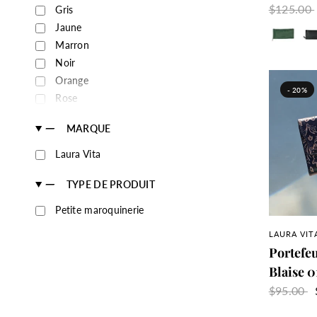
$125.00
Gris
Vert
No
Jaune
Marron
Noir
Orange
- 20%
Rose
Rouge
MARQUE
Turquoise
Vert
Laura Vita
TYPE DE PRODUIT
Petite maroquinerie
A
LAURA VIT
Portefeu
Blaise 0
$95.00
Marron
Je