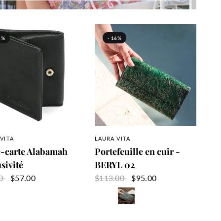
5%
- 16%
APERÇU RAPIDE
APERÇU RAPIDE
VITA
LAURA VITA
e-carte Alabamah
Portefeuille en cuir -
sivité
BERYL 02
00
$57.00
$113.00
$95.00
Vert
Jeans