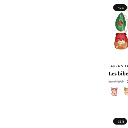
- 49%
A
LAURA VIT
Les bibe
$57.00
Rose
Ja
Bordeau
Ro
- 33%