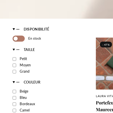
DISPONIBILITÉ
En stock
- 47%
TAILLE
Petit
Moyen
Grand
COULEUR
Beige
A
LAURA VIT
Bleu
Portefeu
Bordeaux
Maureen
Camel