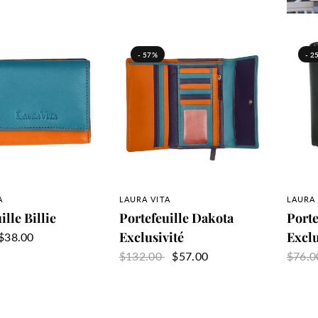
- 57%
- 2
PERÇU RAPIDE
APERÇU RAPIDE
A
LAURA VITA
LAURA 
ille Billie
Portefeuille Dakota
Port
Exclusivité
Exclu
$38.00
$132.00
$57.00
$76.
.