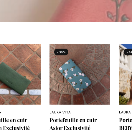
- 50%
- 1
PERÇU RAPIDE
APERÇU RAPIDE
A
LAURA VITA
LAURA 
ille en cuir
Portefeuille en cuir
Porte
 Exclusivité
Astor Exclusivité
BERY