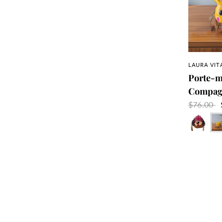
A
LAURA VIT
Porte-m
Compagn
$76.00
Rouge
Ja