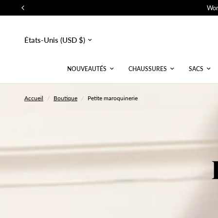
Wor
Mettre
à
jour
le
pays/la
NOUVEAUTÉS
CHAUSSURES
SACS
région
Accueil
/
Boutique
/
Petite maroquinerie