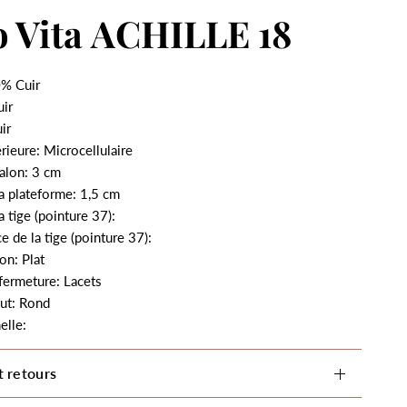
 Vita ACHILLE 18
% Cuir
uir
ir
rieure: Microcellulaire
alon: 3 cm
a plateforme: 1,5 cm
a tige (pointure 37):
e de la tige (pointure 37):
on: Plat
fermeture: Lacets
ut: Rond
elle:
t retours