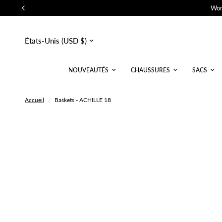
Wor
Mettre
à
jour
le
pays/la
NOUVEAUTÉS
CHAUSSURES
SACS
région
Accueil
/
Baskets - ACHILLE 18