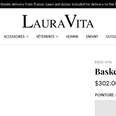
ldwide delivery from France, taxes and duties included for delivery to the
ACCESSOIRES
VÊTEMENTS
HOMME
ENFANT
OUTLE
ENZO VITA
Baske
$302.0
POINTURE: