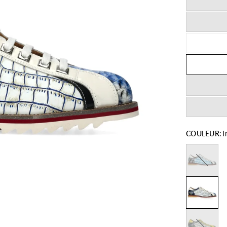
COULEUR:
I
Ciel
Jaune