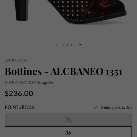
1
/
12
LAURA VITA
Bottines - ALCBANEO 1351
ALCBANEO1351Rouge36
$236.00
POINTURE:
36
Guides des tailles
35
36