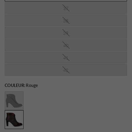
37
38
39
40
41
42
COULEUR:
Rouge
Noir