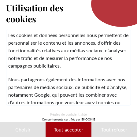
Utilisation des
cookies
LA MARQUE
Les cookies et données personnelles nous permettent de
personnaliser le contenu et les annonces, d’offrir des
fonctionnalités relatives aux médias sociaux, d’analyser
SERVICE CLIENT
notre trafic et de mesurer la performance de nos
campagnes publicitaires.
Nous partageons également des informations avec nos
MENTIONS LÉGALES
CGV
CONTACT
partenaires de médias sociaux, de publicité et d’analyse,
notamment Google, qui peuvent les combiner avec
d’autres informations que vous leur avez fournies ou
qu’ils ont collectées lors de votre utilisation de leurs
© 2026 Laura Vita
Règles de confidentialité
services.
Consentements certifiés par EKOOKIE
DESIGNED BY LOBSTTER
Choisir
Tout accepter
Tout refuser
Ces données peuvent notamment être utilisées à des