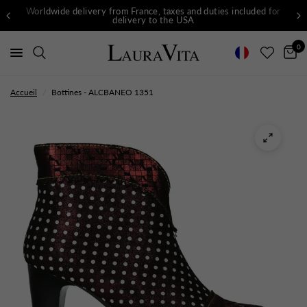
Worldwide delivery from France, taxes and duties included for
delivery to the USA
0
Accueil
/
Bottines - ALCBANEO 1351