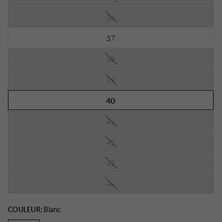
36
37
38
39
40
41
42
43
44
COULEUR:
Blanc