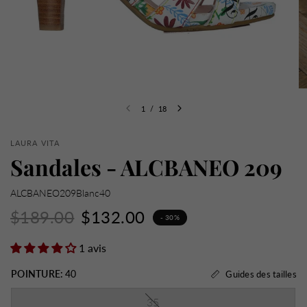
1
/
18
LAURA VITA
Sandales - ALCBANEO 209
ALCBANEO209Blanc40
$189.00
$132.00
- 30%
1 avis
POINTURE:
40
Guides des tailles
35