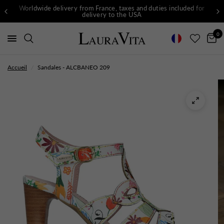
Worldwide delivery from France, taxes and duties included for
delivery to the USA
0
Accueil
/
Sandales - ALCBANEO 209