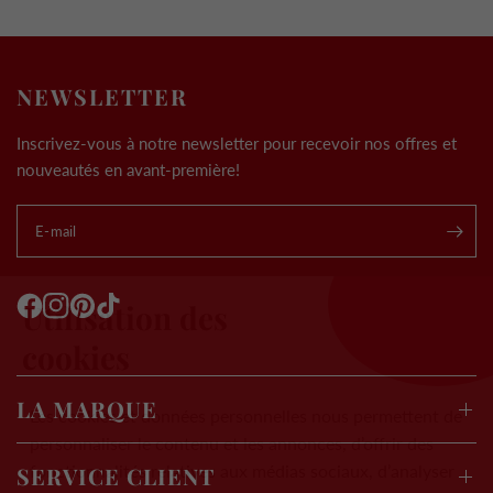
NEWSLETTER
Inscrivez-vous à notre newsletter pour recevoir nos offres et
nouveautés en avant-première!
E-mail
.
Utilisation des
cookies
LA MARQUE
Les cookies et données personnelles nous permettent de
personnaliser le contenu et les annonces, d’offrir des
fonctionnalités relatives aux médias sociaux, d’analyser
SERVICE CLIENT