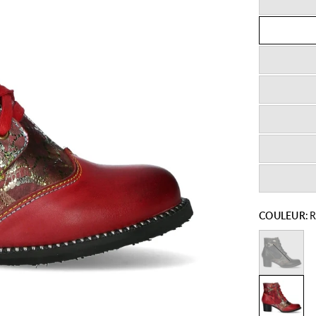
COULEUR:
R
Noir