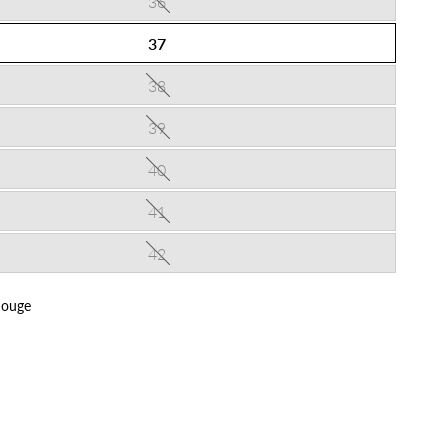
36
37
38
39
40
41
42
ouge