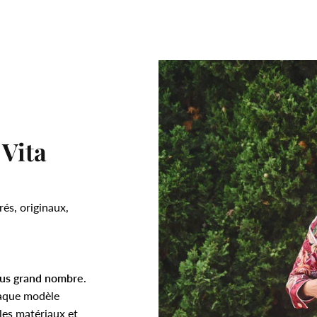
 Vita
rés, originaux,
.
lus grand nombre
.
aque modèle
es matériaux et