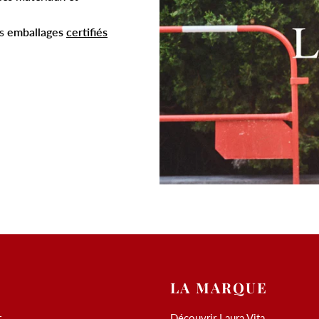
es
emballages
certifiés
LA MARQUE
t
Découvrir Laura Vita