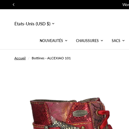
Wor
Mettre
à
jour
le
pays/la
NOUVEAUTÉS
CHAUSSURES
SACS
région
Accueil
/
Bottines - ALCEXIAO 101