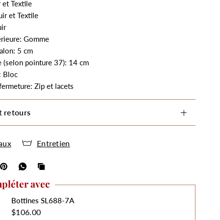
 et Textile
ir et Textile
ir
érieure: Gomme
alon: 5 cm
e
(selon pointure 37)
: 14 cm
: Bloc
ermeture: Zip et lacets
t retours
aux
Entretien
pléter avec
Bottines SL688-7A
$106.00