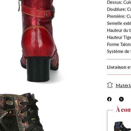
Dessus: Cuir
Doublure: Cu
Première: Cu
Semelle ext
Hauteur du t
Hauteur Tig
Forme Talon
Système de f
Livraison e
Matéri
À com
.