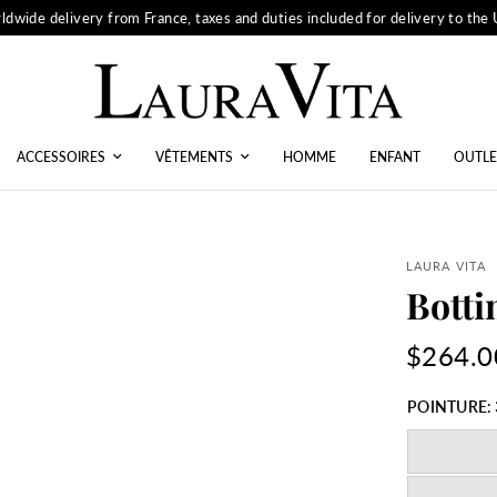
ldwide delivery from France, taxes and duties included for delivery to the
ACCESSOIRES
VÊTEMENTS
HOMME
ENFANT
OUTLE
LAURA VITA
Botti
$264.0
POINTURE: