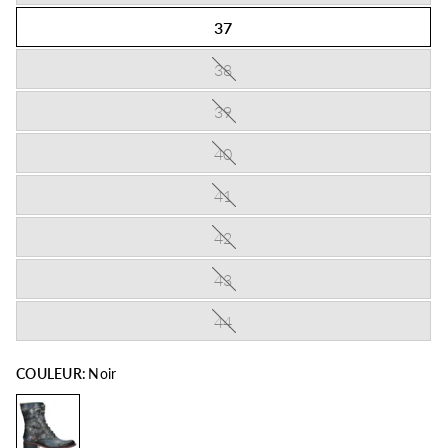
37
38
39
40
41
42
43
44
COULEUR:
Noir