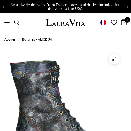
Worldwide delivery from France, taxes and duties included for
delivery to the USA
0
Accueil
/
Bottines - ALICE 54