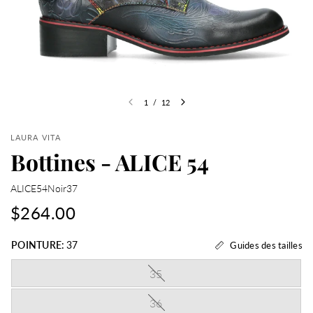
1
/
12
LAURA VITA
Bottines - ALICE 54
ALICE54Noir37
$264.00
POINTURE:
37
Guides des tailles
35
36