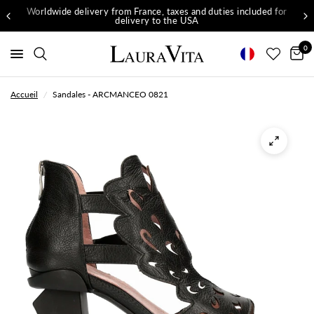
Worldwide delivery from France, taxes and duties included for
delivery to the USA
0
Accueil
/
Sandales - ARCMANCEO 0821