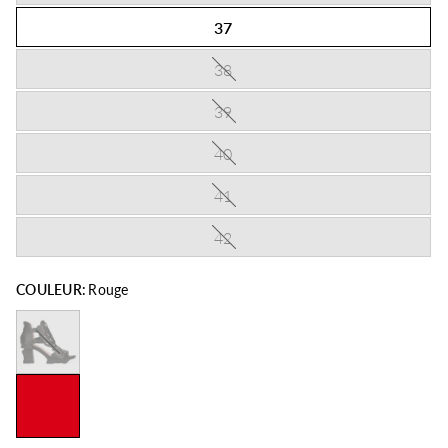
37
38
39
40
41
42
COULEUR:
Rouge
Noir