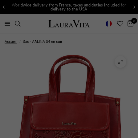
Worldwide delivery from France, taxes and duties included for
delivery to the USA
0
Accueil
/
Sac - ARLINA 04 en cuir