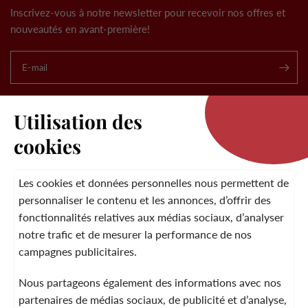
Inscrivez-vous à notre newsletter pour recevoir nos offres et
nouveautés en avant-première!
E-mail
.
Utilisation des
cookies
LA MARQUE
Les cookies et données personnelles nous permettent de
personnaliser le contenu et les annonces, d’offrir des
fonctionnalités relatives aux médias sociaux, d’analyser
SERVICE CLIENT
notre trafic et de mesurer la performance de nos
campagnes publicitaires.
Nous partageons également des informations avec nos
MENTIONS LÉGALES
CGV
CONTACT
partenaires de médias sociaux, de publicité et d’analyse,