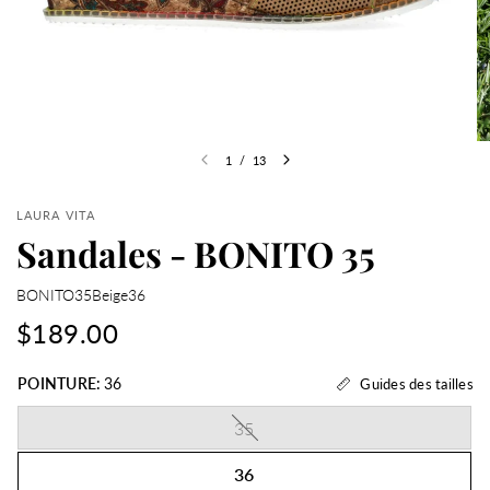
1
/
13
LAURA VITA
Sandales - BONITO 35
BONITO35Beige36
$189.00
POINTURE:
36
Guides des tailles
35
36