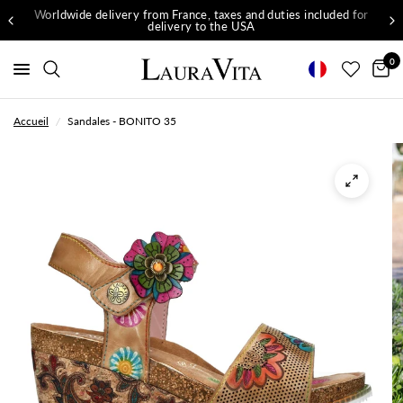
Worldwide delivery from France, taxes and duties included for
delivery to the USA
0
Accueil
/
Sandales - BONITO 35