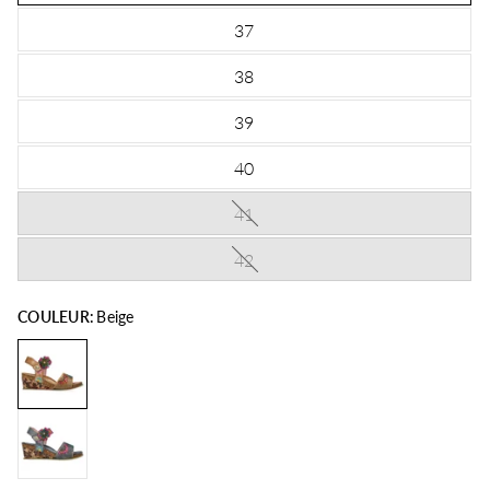
37
38
39
40
41
42
COULEUR:
Beige