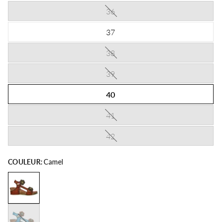
36
37
38
39
40
41
42
COULEUR:
Camel
Turquoise