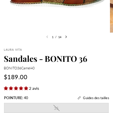
1
/
14
LAURA VITA
Sandales - BONITO 36
BONITO36Camel40
$189.00
2 avis
POINTURE:
40
Guides des tailles
35