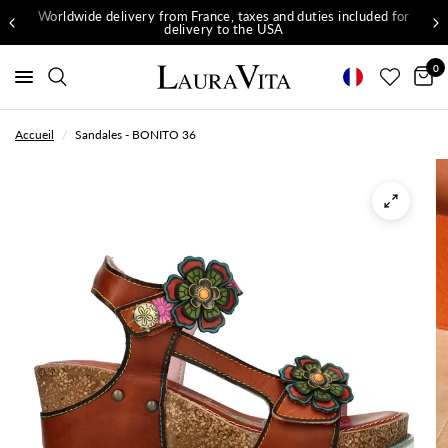
Worldwide delivery from France, taxes and duties included for
delivery to the USA
0
Accueil
/
Sandales - BONITO 36