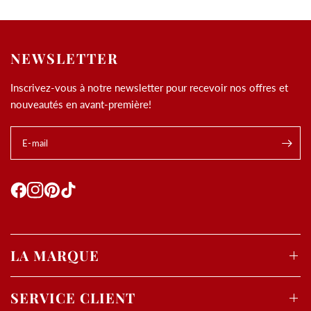
NEWSLETTER
Inscrivez-vous à notre newsletter pour recevoir nos offres et
nouveautés en avant-première!
E-mail
.
Utilisation des
cookies
LA MARQUE
Les cookies et données personnelles nous permettent de
personnaliser le contenu et les annonces, d’offrir des
fonctionnalités relatives aux médias sociaux, d’analyser
SERVICE CLIENT