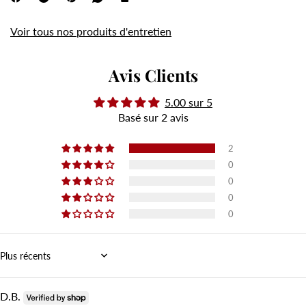
Voir tous nos produits d'entretien
Avis Clients
5.00 sur 5
Basé sur 2 avis
2
0
0
0
0
Sort by
D.B.