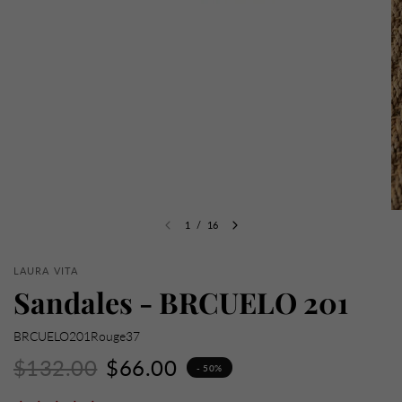
1
/
16
LAURA VITA
Sandales - BRCUELO 201
BRCUELO201Rouge37
$132.00
$66.00
- 50%