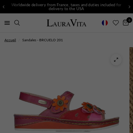
Worldwide delivery from France, taxes and duties included for
delivery to the USA
0
Accueil
/
Sandales - BRCUELO 201