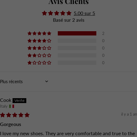
Avis Clients
5.00 sur 5
Basé sur 2 avis
2
0
0
0
0
Sort by
Cook
Italy
il y a 1 an
Gorgeous
I love my new shoes. They are very comfortable and true to the