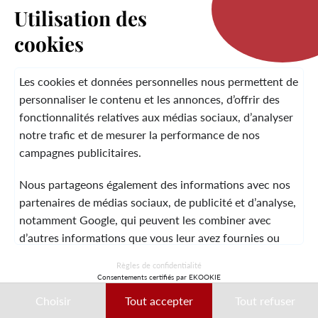
Utilisation des
cookies
LA MARQUE
Les cookies et données personnelles nous permettent de
personnaliser le contenu et les annonces, d’offrir des
fonctionnalités relatives aux médias sociaux, d’analyser
SERVICE CLIENT
notre trafic et de mesurer la performance de nos
campagnes publicitaires.
Nous partageons également des informations avec nos
MENTIONS LÉGALES
CGV
CONTACT
partenaires de médias sociaux, de publicité et d’analyse,
notamment Google, qui peuvent les combiner avec
d’autres informations que vous leur avez fournies ou
qu’ils ont collectées lors de votre utilisation de leurs
© 2026 Laura Vita
Règles de confidentialité
services.
Consentements certifiés par EKOOKIE
DESIGNED BY LOBSTTER
Choisir
Tout accepter
Tout refuser
Ces données peuvent notamment être utilisées à des