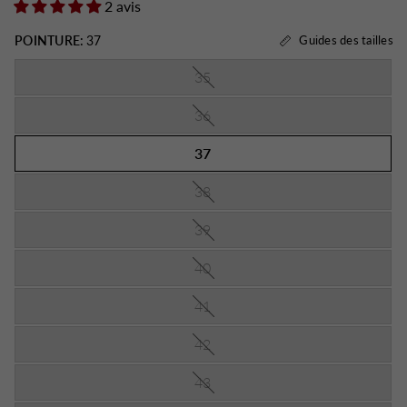
2 avis
POINTURE:
37
Guides des tailles
35
36
37
38
39
40
41
42
43