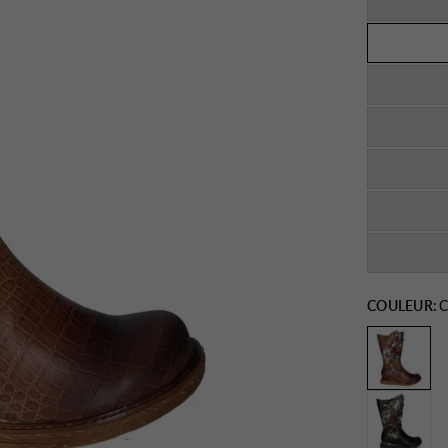
COULEUR:
C