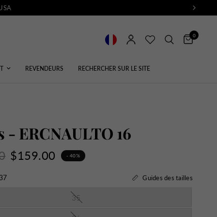
 USA
0
T
REVENDEURS
RECHERCHER SUR LE SITE
es - ERCNAULTO 16
0
$159.00
- 40%
37
Guides des tailles
35