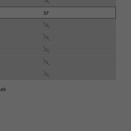
36
37
38
39
40
41
42
afé