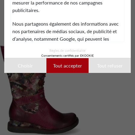
mesurer la performance de nos campagnes
publicitaires.
Nous partageons également des informations avec
nos partenaires de médias sociaux, de publicité et
d’analyse, notamment Google, qui peuvent les
combiner avec d’autres informations que vous leur
Règles de confidentialité
avez fournies ou qu’ils ont collectées lors de votre
Consentements certifiés par EKOOKIE
utilisation de leurs services.
Choisir
Tout accepter
Tout refuser
Ces données peuvent notamment être utilisées à
des fins de personnalisation des annonces. Vous
pouvez accepter, refuser ou personnaliser vos choix
à tout moment.