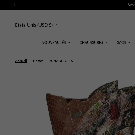
Wor
Mettre
à
jour
le
pays/la
NOUVEAUTÉS
CHAUSSURES
SACS
région
Accueil
/
Bottes - ERCNAULTO 16