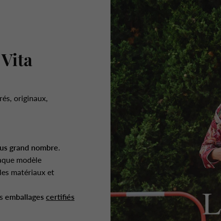
 Vita
rés, originaux,
.
lus grand nombre
.
aque modèle
es matériaux et
es
emballages
certifiés