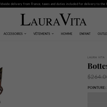
ldwide delivery from France, taxes and duties included for delivery to the
ACCESSOIRES
VÊTEMENTS
HOMME
ENFANT
OUTLE
LAURA VITA
Bott
$264.0
POINTURE: