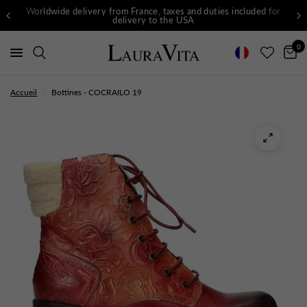
Worldwide delivery from France, taxes and duties included for
delivery to the USA
0
Accueil
/
Bottines - COCRAILO 19