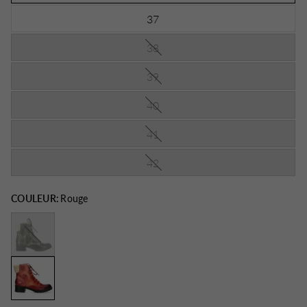
37
38
39
40
41
42
COULEUR:
Rouge
Noir