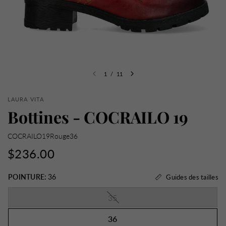
1
/
11
LAURA VITA
Bottines - COCRAILO 19
COCRAILO19Rouge36
$236.00
POINTURE:
36
Guides des tailles
35
36