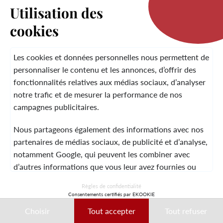
Utilisation des
cookies
LA MARQUE
Les cookies et données personnelles nous permettent de
personnaliser le contenu et les annonces, d’offrir des
fonctionnalités relatives aux médias sociaux, d’analyser
SERVICE CLIENT
notre trafic et de mesurer la performance de nos
campagnes publicitaires.
Nous partageons également des informations avec nos
MENTIONS LÉGALES
CGV
CONTACT
partenaires de médias sociaux, de publicité et d’analyse,
notamment Google, qui peuvent les combiner avec
d’autres informations que vous leur avez fournies ou
qu’ils ont collectées lors de votre utilisation de leurs
© 2026 Laura Vita
Règles de confidentialité
services.
Consentements certifiés par EKOOKIE
DESIGNED BY LOBSTTER
Choisir
Tout accepter
Tout refuser
Ces données peuvent notamment être utilisées à des