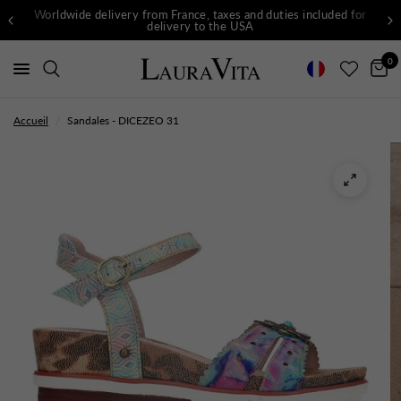
Worldwide delivery from France, taxes and duties included for
delivery to the USA
0
Accueil
/
Sandales - DICEZEO 31