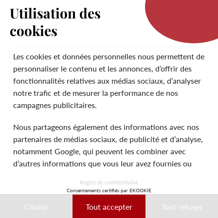
Utilisation des
cookies
LA MARQUE
Les cookies et données personnelles nous permettent de
personnaliser le contenu et les annonces, d’offrir des
fonctionnalités relatives aux médias sociaux, d’analyser
SERVICE CLIENT
notre trafic et de mesurer la performance de nos
campagnes publicitaires.
Nous partageons également des informations avec nos
MENTIONS LÉGALES
CGV
CONTACT
partenaires de médias sociaux, de publicité et d’analyse,
notamment Google, qui peuvent les combiner avec
d’autres informations que vous leur avez fournies ou
qu’ils ont collectées lors de votre utilisation de leurs
© 2026 Laura Vita
Règles de confidentialité
services.
Consentements certifiés par EKOOKIE
DESIGNED BY LOBSTTER
Choisir
Tout accepter
Tout refuser
Ces données peuvent notamment être utilisées à des