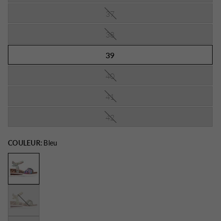
37
38
39
40
41
42
COULEUR:
Bleu
Kaki