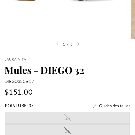
1
/
8
LAURA VITA
Mules - DIEGO 32
DIEGO32Ciel37
$151.00
POINTURE:
37
Guides des tailles
35
36