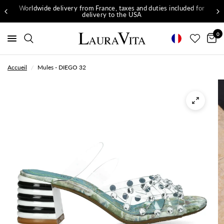
Worldwide delivery from France, taxes and duties included for
delivery to the USA
0
Accueil
/
Mules - DIEGO 32