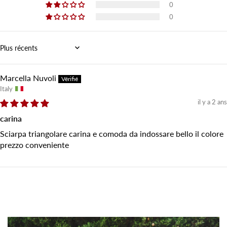
0
0
Sort by
Marcella Nuvoli
Italy
il y a 2 ans
carina
Sciarpa triangolare carina e comoda da indossare bello il colore
prezzo conveniente