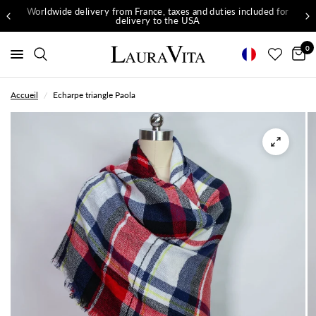
Worldwide delivery from France, taxes and duties included for
delivery to the USA
0
Accueil
/
Echarpe triangle Paola