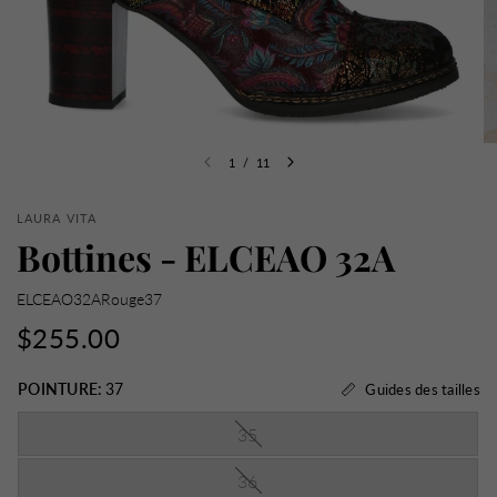
1
/
11
LAURA VITA
Bottines - ELCEAO 32A
ELCEAO32ARouge37
$255.00
POINTURE:
37
Guides des tailles
35
36