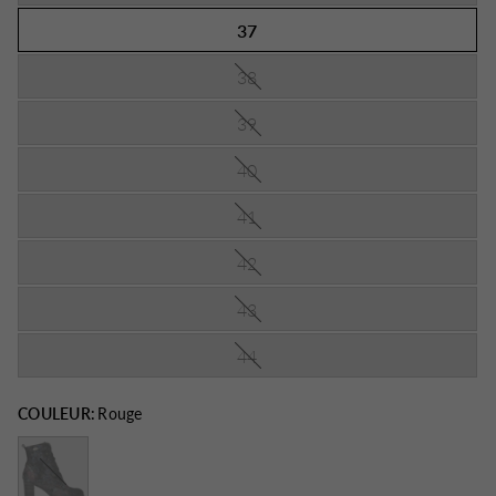
37
38
39
40
41
42
43
44
COULEUR:
Rouge
Noir