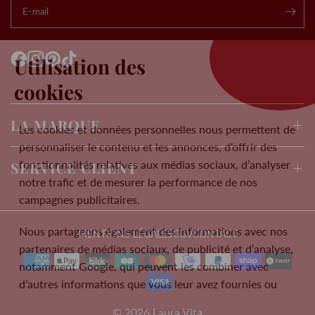
E-mail
.
Utilisation des
cookies
LA MARQUE
Les cookies et données personnelles nous permettent de
personnaliser le contenu et les annonces, d’offrir des
fonctionnalités relatives aux médias sociaux, d’analyser
SERVICE CLIENT
notre trafic et de mesurer la performance de nos
campagnes publicitaires.
Nous partageons également des informations avec nos
MENTIONS LÉGALES
CGV
CONTACT
partenaires de médias sociaux, de publicité et d’analyse,
notamment Google, qui peuvent les combiner avec
d’autres informations que vous leur avez fournies ou
qu’ils ont collectées lors de votre utilisation de leurs
© 2026 Laura Vita
Règles de confidentialité