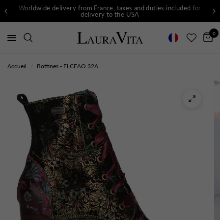
Worldwide delivery from France, taxes and duties included for
delivery to the USA
0
Accueil
/
Bottines - ELCEAO 32A