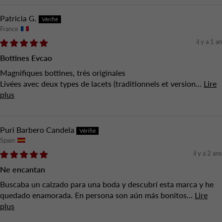
Patricia G.
France
il y a 1 an
Bottines Evcao
Magnifiques bottines, très originales
Livées avec deux types de lacets (traditionnels et version...
Lire
plus
Puri Barbero Candela
Spain
il y a 2 ans
Ne encantan
Buscaba un calzado para una boda y descubrí esta marca y he
quedado enamorada. En persona son aún más bonitos...
Lire
plus