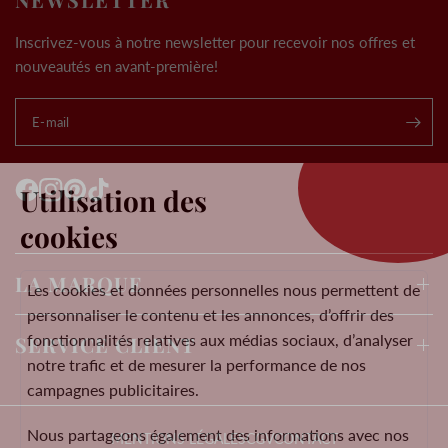
Inscrivez-vous à notre newsletter pour recevoir nos offres et
nouveautés en avant-première!
E-mail
.
Utilisation des
cookies
LA MARQUE
Les cookies et données personnelles nous permettent de
personnaliser le contenu et les annonces, d’offrir des
fonctionnalités relatives aux médias sociaux, d’analyser
SERVICE CLIENT
notre trafic et de mesurer la performance de nos
campagnes publicitaires.
Nous partageons également des informations avec nos
MENTIONS LÉGALES
CGV
CONTACT