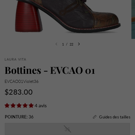
1
/
22
LAURA VITA
Bottines - EVCAO 01
EVCAO01Violet36
$283.00
4 avis
POINTURE:
36
Guides des tailles
35