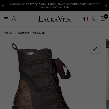
Worldwide delivery from France, taxes and duties included for
delivery to the USA
0
Accueil
/
Bottines - EVCAO 01