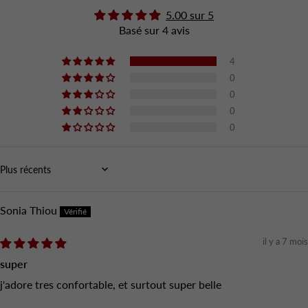
5.00 sur 5
Basé sur 4 avis
4
0
0
0
0
Sort by
Sonia Thiou
il y a 7 mois
super
j'adore tres confortable, et surtout super belle