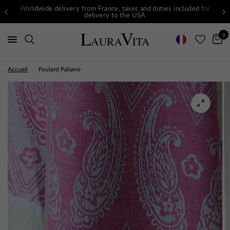
Worldwide delivery from France, taxes and duties included for
delivery to the USA
0
Accueil
/
Foulard Paliano