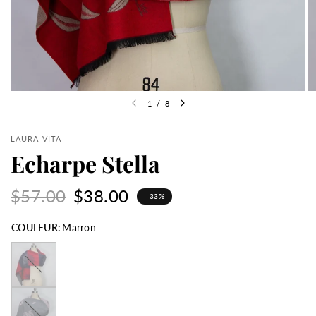
1
/
8
LAURA VITA
Echarpe Stella
$57.00
$38.00
- 33%
COULEUR:
Marron
Rouge
Rose