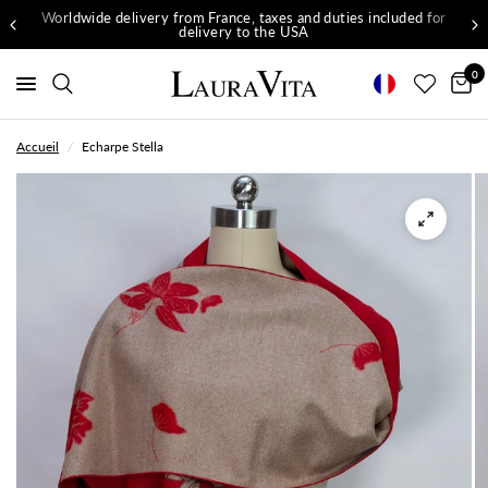
Worldwide delivery from France, taxes and duties included for
delivery to the USA
0
Accueil
/
Echarpe Stella