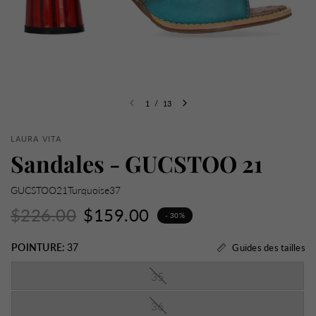
1
/
13
LAURA VITA
Sandales - GUCSTOO 21
GUCSTOO21Turquoise37
$226.00
$159.00
- 30%
POINTURE:
37
Guides des tailles
35
36