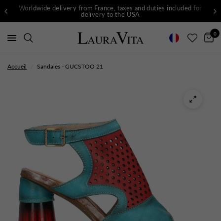
Worldwide delivery from France, taxes and duties included for
delivery to the USA
0
Accueil
/
Sandales - GUCSTOO 21