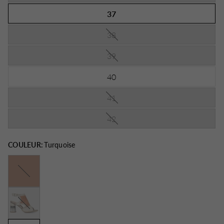
37
38
39
40
41
42
COULEUR:
Turquoise
Camel
Beige