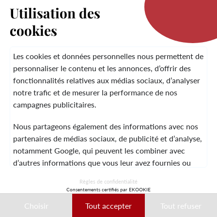
Utilisation des
cookies
LA MARQUE
Les cookies et données personnelles nous permettent de
personnaliser le contenu et les annonces, d’offrir des
fonctionnalités relatives aux médias sociaux, d’analyser
SERVICE CLIENT
notre trafic et de mesurer la performance de nos
campagnes publicitaires.
Nous partageons également des informations avec nos
MENTIONS LÉGALES
CGV
CONTACT
partenaires de médias sociaux, de publicité et d’analyse,
notamment Google, qui peuvent les combiner avec
d’autres informations que vous leur avez fournies ou
qu’ils ont collectées lors de votre utilisation de leurs
© 2026 Laura Vita
Règles de confidentialité
services.
Consentements certifiés par EKOOKIE
DESIGNED BY LOBSTTER
Choisir
Tout accepter
Tout refuser
Ces données peuvent notamment être utilisées à des