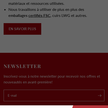
matériaux et ressources utilisées.
Nous travaillons à utiliser de plus en plus des
emballages
certifiés FSC
, cuirs LWG et autres.
EN SAVOIR PLUS
NEWSLETTER
Inscrivez-vous à notre newsletter pour recevoir nos offres et
nouveautés en avant-première!
E-mail
.