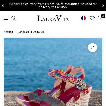
Worldwide delivery from France, taxes and duties included for
delivery to the USA
0
Accueil
/
Sandales - HACIO 01