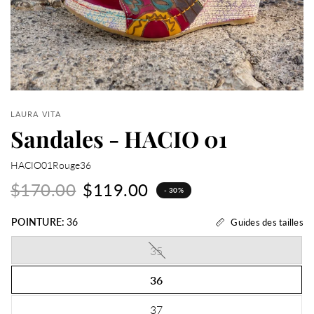
LAURA VITA
Sandales - HACIO 01
HACIO01Rouge36
$170.00
$119.00
- 30%
POINTURE:
36
Guides des tailles
35
36
37