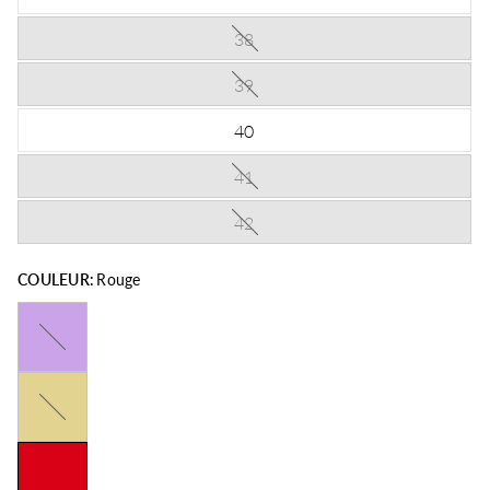
38
39
40
41
42
COULEUR:
Rouge
Violet
Jaune