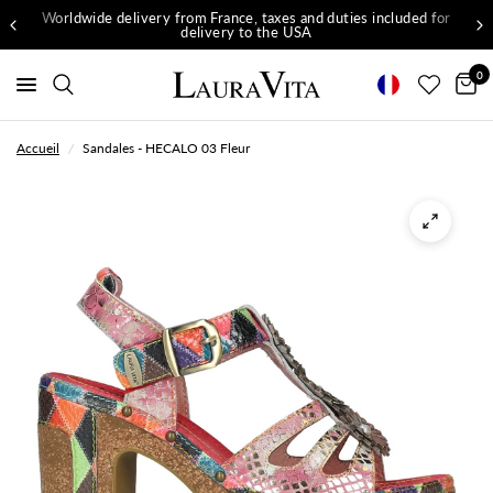
Worldwide delivery from France, taxes and duties included for
delivery to the USA
0
Accueil
/
Sandales - HECALO 03 Fleur