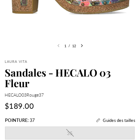
1
/
12
LAURA VITA
Sandales - HECALO 03
Fleur
HECALO03Rouge37
$189.00
POINTURE:
37
Guides des tailles
35