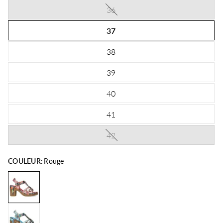
36
37
38
39
40
41
42
COULEUR:
Rouge