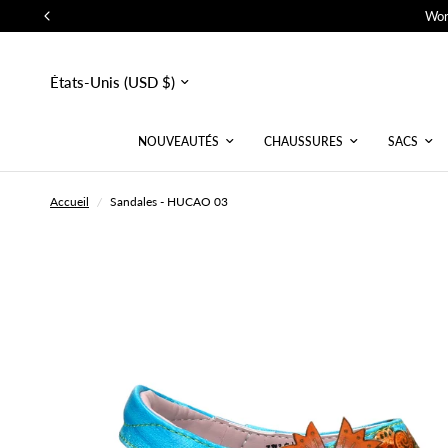
Wor
Mettre
à
jour
le
pays/la
NOUVEAUTÉS
CHAUSSURES
SACS
région
Accueil
/
Sandales - HUCAO 03