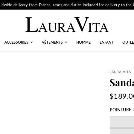
ldwide delivery from France, taxes and duties included for delivery to the
ACCESSOIRES
VÊTEMENTS
HOMME
ENFANT
OUTLE
LAURA VITA
Sand
$189.0
POINTURE: