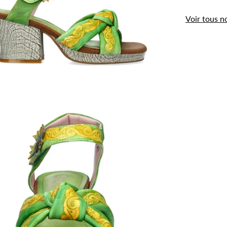
Voir tous n
.
Utilisation des
cookies
Les cookies et données personnelles nous
permettent de personnaliser le contenu et les
annonces, d’offrir des fonctionnalités relatives aux
médias sociaux, d’analyser notre trafic et de
mesurer la performance de nos campagnes
publicitaires.