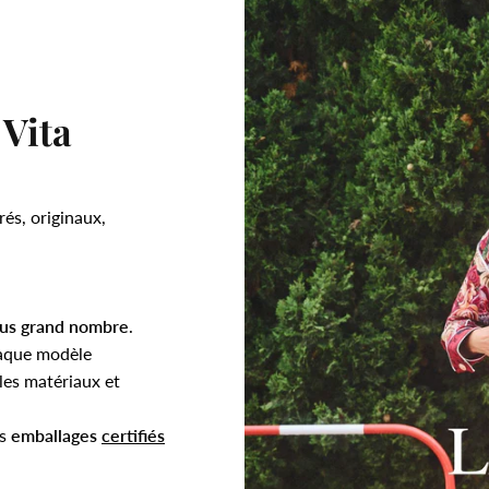
 Vita
rés, originaux,
.
lus grand nombre
.
aque modèle
es matériaux et
es
emballages
certifiés