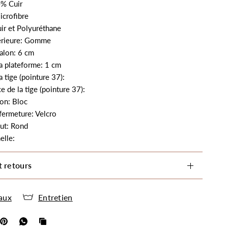
% Cuir
icrofibre
ir et Polyuréthane
érieure: Gomme
alon: 6 cm
a plateforme: 1 cm
a tige (pointure 37):
e de la tige (pointure 37):
on: Bloc
fermeture: Velcro
ut: Rond
elle:
t retours
aux
Entretien