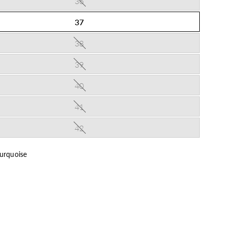
36
37
38
39
40
41
42
urquoise