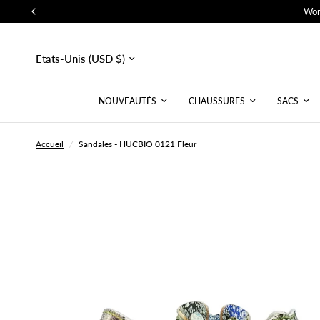
Wor
Mettre
à
jour
le
pays/la
NOUVEAUTÉS
CHAUSSURES
SACS
région
Accueil
/
Sandales - HUCBIO 0121 Fleur