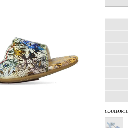
COULEUR:
J
Bleu