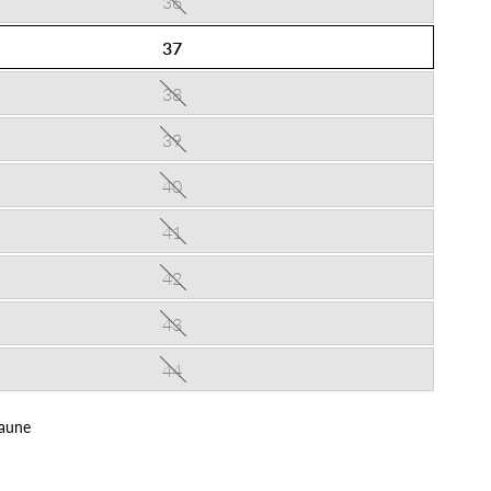
36
37
38
39
40
41
42
43
44
aune