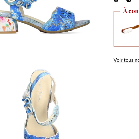
À com
.
Utilisation des
Voir tous n
cookies
Les cookies et données personnelles nous
permettent de personnaliser le contenu et les
annonces, d’offrir des fonctionnalités relatives aux
médias sociaux, d’analyser notre trafic et de
mesurer la performance de nos campagnes
publicitaires.