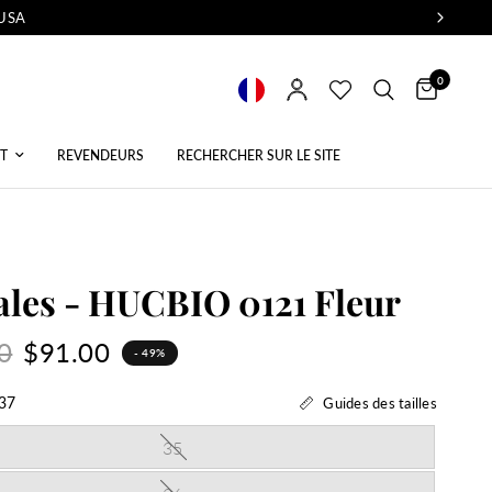
 USA
0
T
REVENDEURS
RECHERCHER SUR LE SITE
les - HUCBIO 0121 Fleur
0
$91.00
- 49%
37
Guides des tailles
35