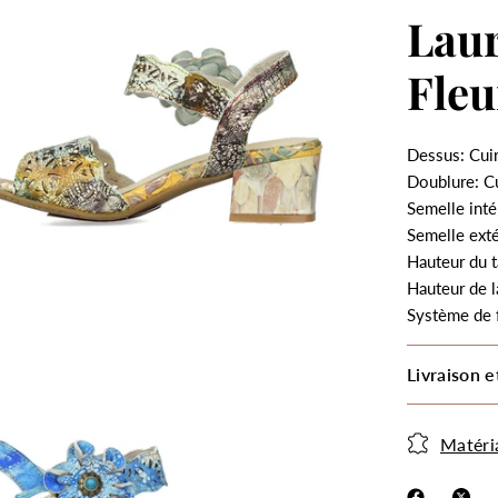
Lau
Fleu
Dessus: Cui
Doublure: C
Semelle intér
Semelle ext
Hauteur du t
Hauteur de l
Système de 
Livraison e
Matéri