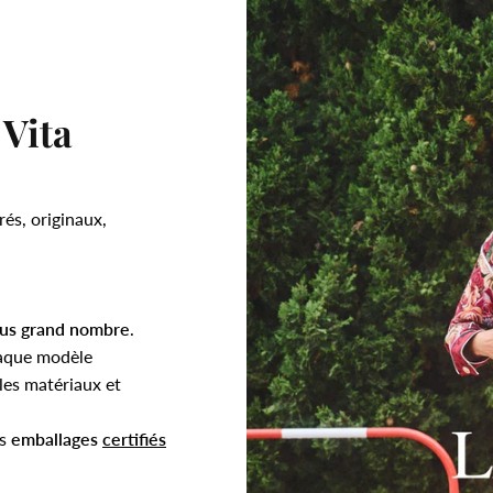
 Vita
rés, originaux,
.
lus grand nombre
.
aque modèle
es matériaux et
es
emballages
certifiés