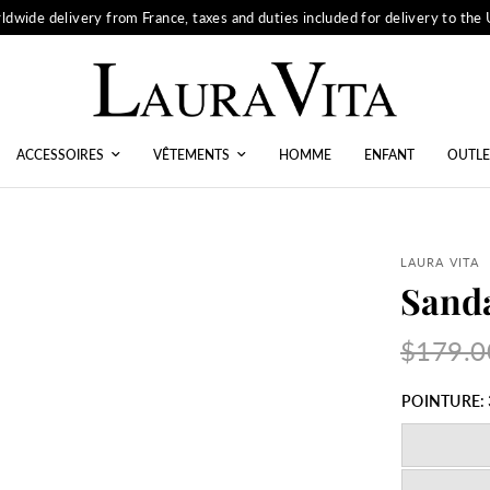
ldwide delivery from France, taxes and duties included for delivery to the
ACCESSOIRES
VÊTEMENTS
HOMME
ENFANT
OUTLE
LAURA VITA
Sanda
$179.0
POINTURE: