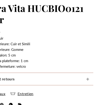
ra Vita HUCBIO0121
r
r
uir
ieure: Cuir et Simili
érieure: Gomme
alon: 5 cm
a plateforme: 1 cm
fermeture: velcro
t retours
aux
Entretien