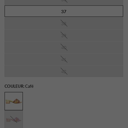
37
38
39
40
41
42
COULEUR:
Café
Fushia