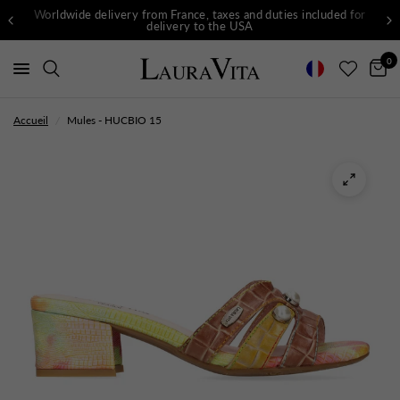
Worldwide delivery from France, taxes and duties included for
delivery to the USA
0
Accueil
/
Mules - HUCBIO 15