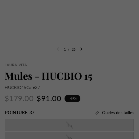
1
/
26
LAURA VITA
Mules - HUCBIO 15
HUCBIO15Café37
$179.00
$91.00
- 49%
POINTURE:
37
Guides des tailles
35
36