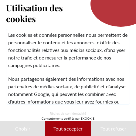
Utilisation des
cookies
LA MARQUE
Les cookies et données personnelles nous permettent de
personnaliser le contenu et les annonces, d’offrir des
fonctionnalités relatives aux médias sociaux, d’analyser
SERVICE CLIENT
notre trafic et de mesurer la performance de nos
campagnes publicitaires.
Nous partageons également des informations avec nos
MENTIONS LÉGALES
CGV
CONTACT
partenaires de médias sociaux, de publicité et d’analyse,
notamment Google, qui peuvent les combiner avec
d’autres informations que vous leur avez fournies ou
qu’ils ont collectées lors de votre utilisation de leurs
© 2026 Laura Vita
Règles de confidentialité
services.
Consentements certifiés par EKOOKIE
DESIGNED BY LOBSTTER
Choisir
Tout accepter
Tout refuser
Ces données peuvent notamment être utilisées à des