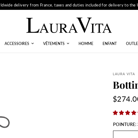
ldwide delivery from France, taxes and duties included for delivery to the
ACCESSOIRES
VÊTEMENTS
HOMME
ENFANT
OUTLE
LAURA VITA
Botti
$274.0
POINTURE: