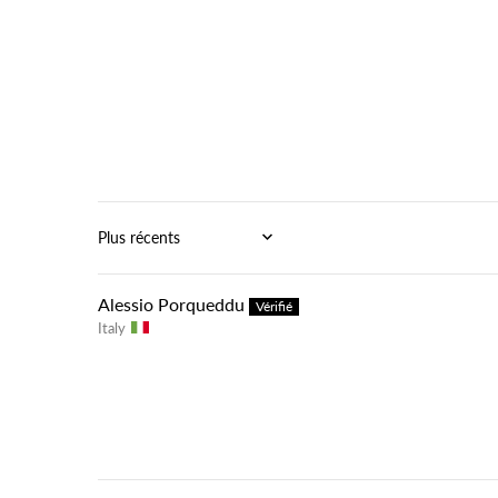
Sort by
Alessio Porqueddu
Italy