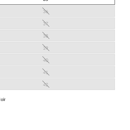
36
37
38
39
40
41
42
oir