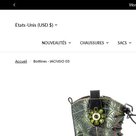
Wor
Mettre
à
jour
le
pays/la
NOUVEAUTÉS
CHAUSSURES
SACS
région
Accueil
/
Bottines - IACNISO 03