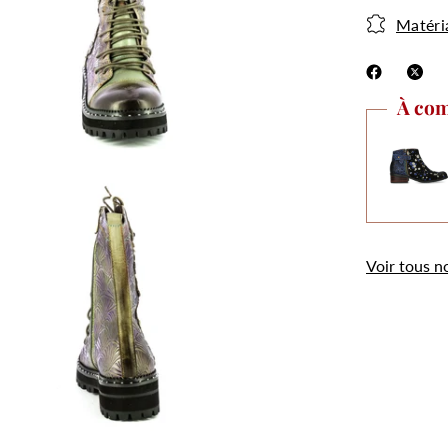
Matéri
À com
.
Utilisation des
Voir tous n
cookies
Les cookies et données personnelles nous
permettent de personnaliser le contenu et les
annonces, d’offrir des fonctionnalités relatives aux
médias sociaux, d’analyser notre trafic et de