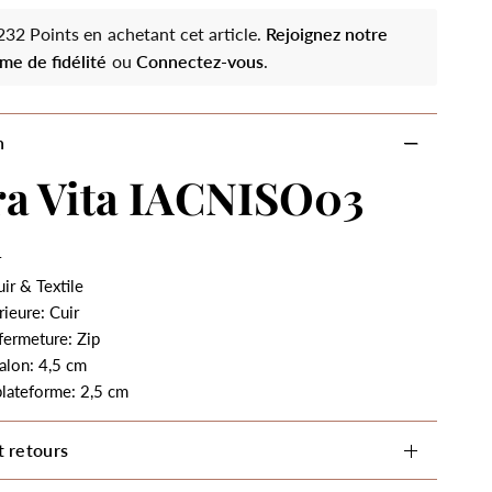
32 Points en achetant cet article.
Rejoignez notre
me de fidélité
ou
Connectez-vous
.
n
ra Vita IACNISO03
r
ir & Textile
rieure: Cuir
fermeture: Zip
alon: 4,5 cm
plateforme: 2,5 cm
t retours