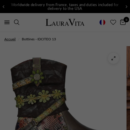
Worldwide delivery from France, taxes and duties included for
delivery to the USA
0
Accueil
/
Bottines - IDCITEO 13