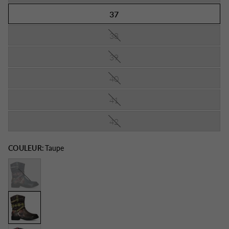
37
38
39
40
41
42
COULEUR:
Taupe
Jeans