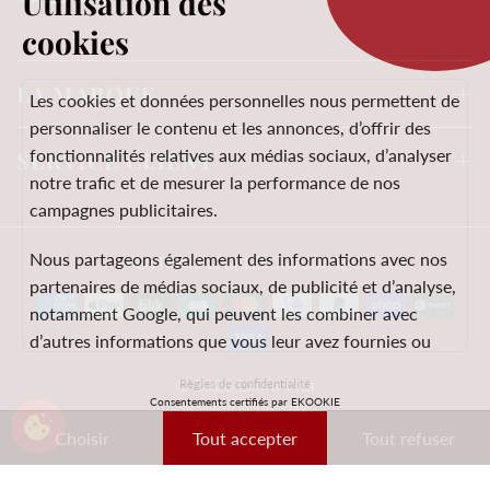
Utilisation des
cookies
LA MARQUE
Les cookies et données personnelles nous permettent de
personnaliser le contenu et les annonces, d’offrir des
fonctionnalités relatives aux médias sociaux, d’analyser
SERVICE CLIENT
notre trafic et de mesurer la performance de nos
campagnes publicitaires.
Nous partageons également des informations avec nos
MENTIONS LÉGALES
CGV
CONTACT
partenaires de médias sociaux, de publicité et d’analyse,
notamment Google, qui peuvent les combiner avec
d’autres informations que vous leur avez fournies ou
qu’ils ont collectées lors de votre utilisation de leurs
© 2026 Laura Vita
Règles de confidentialité
services.
Consentements certifiés par EKOOKIE
DESIGNED BY LOBSTTER
Choisir
Tout accepter
Tout refuser
Ces données peuvent notamment être utilisées à des
fins de personnalisation des annonces. Vous pouvez