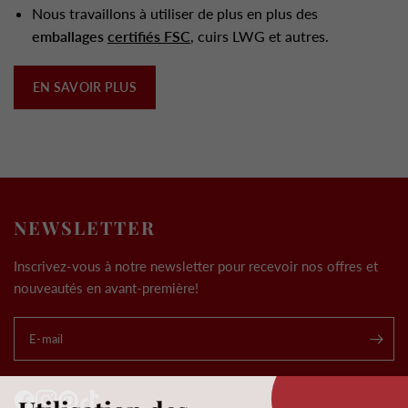
Nous travaillons à utiliser de plus en plus des
emballages
certifiés FSC
, cuirs LWG et autres.
EN SAVOIR PLUS
NEWSLETTER
Inscrivez-vous à notre newsletter pour recevoir nos offres et
nouveautés en avant-première!
E-mail
.