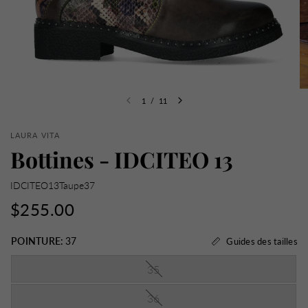
1
/
11
LAURA VITA
Bottines - IDCITEO 13
IDCITEO13Taupe37
$255.00
POINTURE:
37
Guides des tailles
35
36