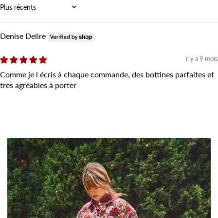
Sort by
Denise Delire
il y a 9 mois
Comme je l écris à chaque commande, des bottines parfaites et
très agréables à porter