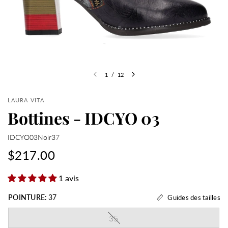
1
/
12
LAURA VITA
Bottines - IDCYO 03
IDCYO03Noir37
$217.00
1 avis
POINTURE:
37
Guides des tailles
35