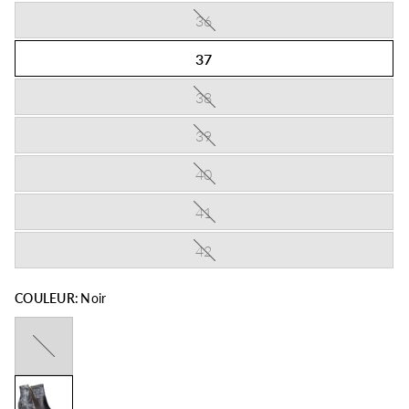
36
37
38
39
40
41
42
COULEUR:
Noir
Kaki