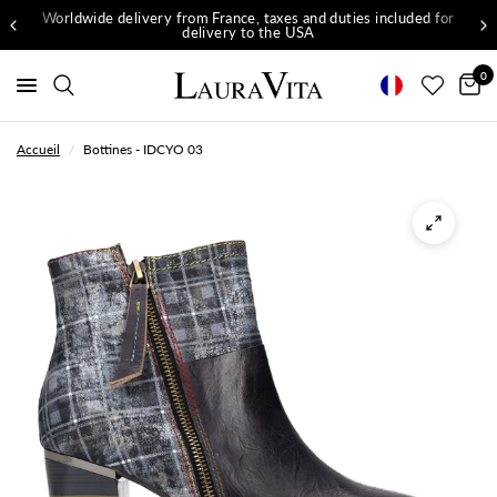
Worldwide delivery from France, taxes and duties included for
delivery to the USA
0
Accueil
/
Bottines - IDCYO 03