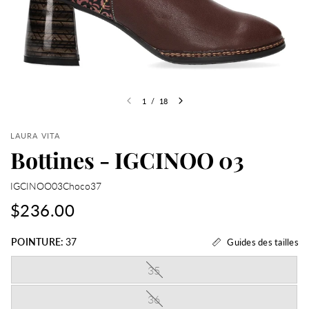
1
/
18
LAURA VITA
Bottines - IGCINOO 03
IGCINOO03Choco37
$236.00
POINTURE:
37
Guides des tailles
35
36