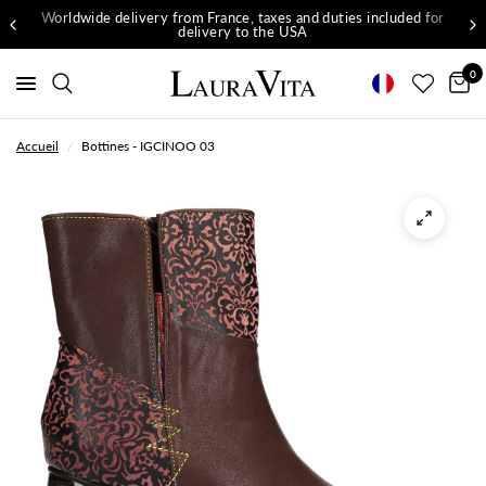
Worldwide delivery from France, taxes and duties included for
delivery to the USA
0
Accueil
/
Bottines - IGCINOO 03