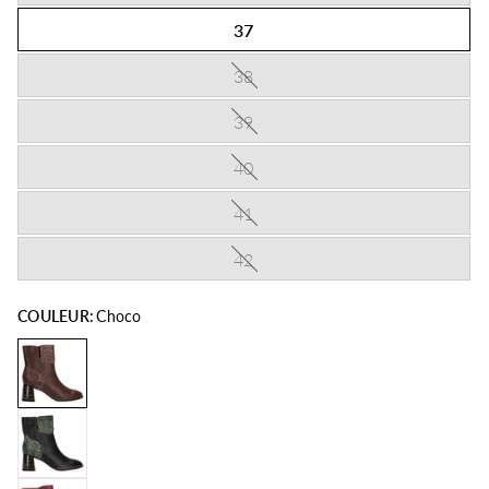
37
38
39
40
41
42
COULEUR:
Choco