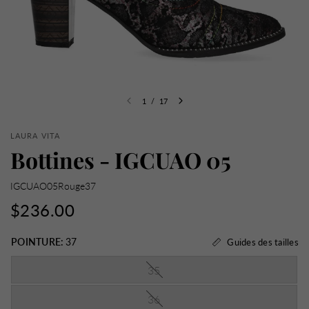
1
/
17
LAURA VITA
Bottines - IGCUAO 05
IGCUAO05Rouge37
$236.00
POINTURE:
37
Guides des tailles
35
36