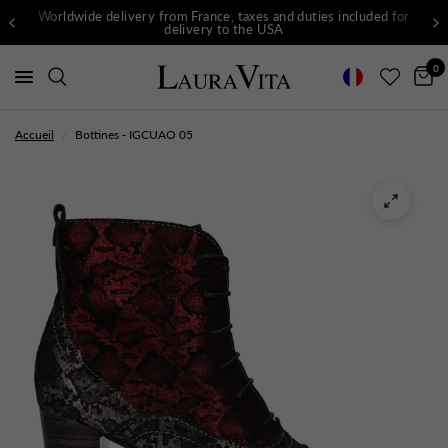
Worldwide delivery from France, taxes and duties included for
delivery to the USA
0
Accueil
/
Bottines - IGCUAO 05