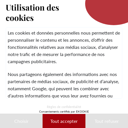
Utilisation des
cookies
LA MARQUE
Les cookies et données personnelles nous permettent de
personnaliser le contenu et les annonces, d’offrir des
fonctionnalités relatives aux médias sociaux, d’analyser
SERVICE CLIENT
notre trafic et de mesurer la performance de nos
campagnes publicitaires.
Nous partageons également des informations avec nos
MENTIONS LÉGALES
CGV
CONTACT
partenaires de médias sociaux, de publicité et d’analyse,
notamment Google, qui peuvent les combiner avec
d’autres informations que vous leur avez fournies ou
qu’ils ont collectées lors de votre utilisation de leurs
© 2026 Laura Vita
Règles de confidentialité
services.
Consentements certifiés par EKOOKIE
DESIGNED BY LOBSTTER
Choisir
Tout accepter
Tout refuser
Ces données peuvent notamment être utilisées à des