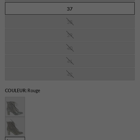
37
38
39
40
41
42
COULEUR:
Rouge
Bleu
Bronze