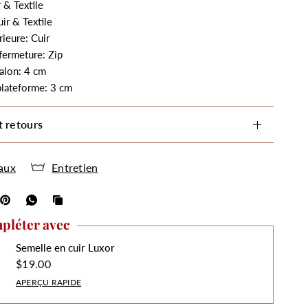
 & Textile
ir & Textile
rieure: Cuir
fermeture: Zip
alon: 4 cm
plateforme: 3 cm
t retours
aux
Entretien
pléter avec
Semelle en cuir Luxor
$19.00
APERÇU RAPIDE