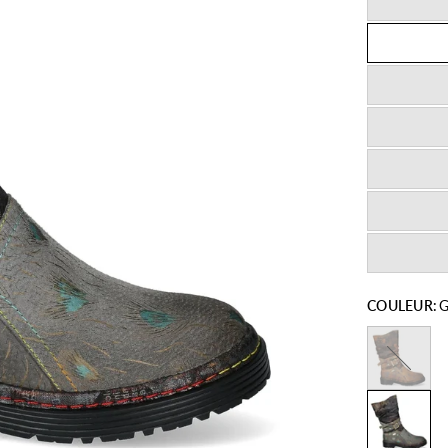
COULEUR:
G
Camel