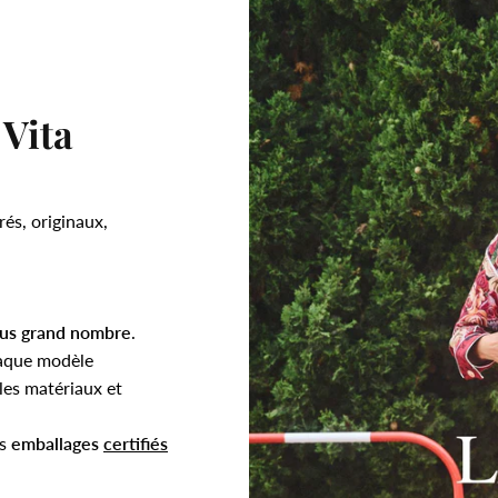
 Vita
rés, originaux,
.
lus grand nombre
.
aque modèle
es matériaux et
es
emballages
certifiés