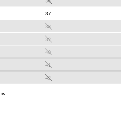
36
37
38
39
40
41
42
ris