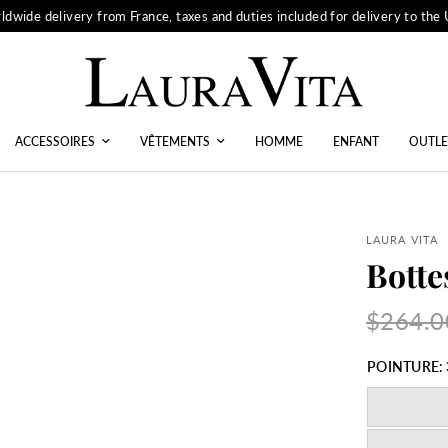
ldwide delivery from France, taxes and duties included for delivery to the
ACCESSOIRES
VÊTEMENTS
HOMME
ENFANT
OUTLE
LAURA VITA
Botte
$264.0
POINTURE: