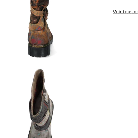
Voir tous n
.
Utilisation des
cookies
Les cookies et données personnelles nous
permettent de personnaliser le contenu et les
annonces, d’offrir des fonctionnalités relatives aux
médias sociaux, d’analyser notre trafic et de
mesurer la performance de nos campagnes
publicitaires.