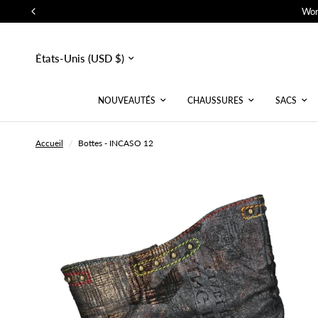
Wor
Mettre
à
jour
le
pays/la
NOUVEAUTÉS
CHAUSSURES
SACS
région
Accueil
/
Bottes - INCASO 12