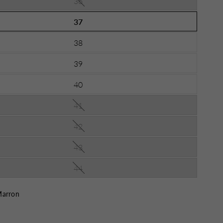
36
37
38
39
40
41
42
43
44
arron