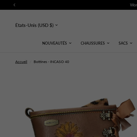
Wor
Mettre
à
jour
le
pays/la
NOUVEAUTÉS
CHAUSSURES
SACS
région
Accueil
/
Bottines - INCASO 40