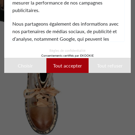
mesurer la performance de nos campagnes
publicitaires.
Nous partageons également des informations avec
nos partenaires de médias sociaux, de publicité et
d’analyse, notamment Google, qui peuvent les
combiner avec d’autres informations que vous leur
Règles de confidentialité
avez fournies ou qu’ils ont collectées lors de votre
Consentements certifiés par EKOOKIE
utilisation de leurs services.
Choisir
Tout accepter
Tout refuser
Ces données peuvent notamment être utilisées à
des fins de personnalisation des annonces. Vous
pouvez accepter, refuser ou personnaliser vos choix
à tout moment.