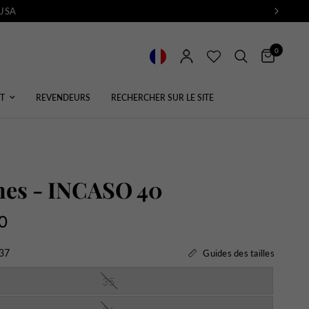
 USA
0
T
REVENDEURS
RECHERCHER SUR LE SITE
nes - INCASO 40
0
37
Guides des tailles
35