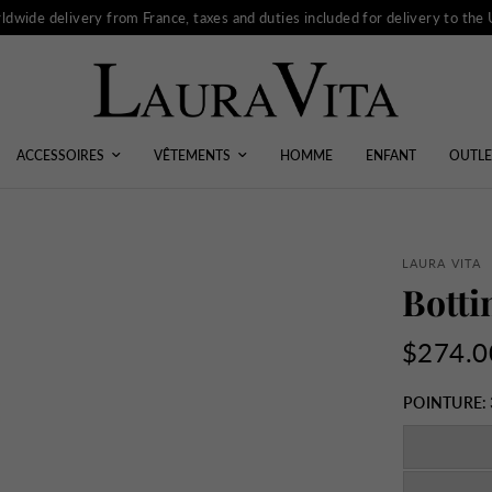
ldwide delivery from France, taxes and duties included for delivery to the
ACCESSOIRES
VÊTEMENTS
HOMME
ENFANT
OUTLE
LAURA VITA
Botti
$274.0
POINTURE: