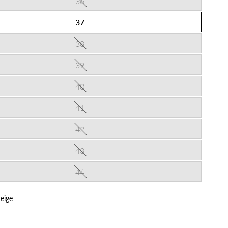
36
37
38
39
40
41
42
43
44
eige