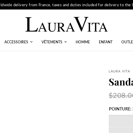
ldwide delivery from France, taxes and duties included for delivery to the
ACCESSOIRES
VÊTEMENTS
HOMME
ENFANT
OUTLE
LAURA VITA
Sanda
$208.0
POINTURE: