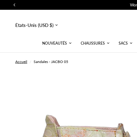
Wor
Mettre
à
jour
le
pays/la
NOUVEAUTÉS
CHAUSSURES
SACS
région
Accueil
/
Sandales - JACBO 05