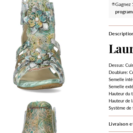
Gagnez 1
program
Descriptio
Lau
Dessus: Cui
Doublure: C
Semelle inté
Semelle ext
Hauteur du t
Hauteur de l
Système de 
Livraison e