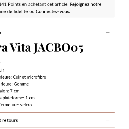
41 Points en achetant cet article.
Rejoignez notre
me de fidélité
ou
Connectez-vous
.
n
ra Vita JACBO05
r
uir
rieure: Cuir et microfibre
érieure: Gomme
alon: 7 cm
a plateforme: 1 cm
fermeture: velcro
t retours