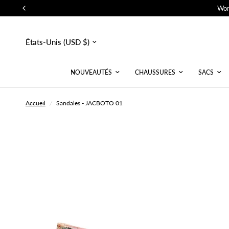
Wor
Mettre
à
jour
le
pays/la
NOUVEAUTÉS
CHAUSSURES
SACS
région
Accueil
/
Sandales - JACBOTO 01