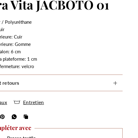
ra Vita JACBOTO 01
r / Polyuréthane
uir
rieure: Cuir
érieure: Gomme
alon: 6 cm
a plateforme: 1 cm
fermeture: velcro
t retours
aux
Entretien
pléter avec