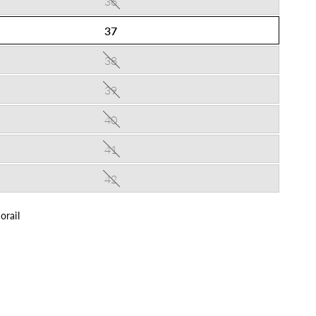
36
37
38
39
40
41
42
orail