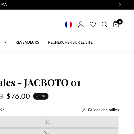
 USA
0
T
REVENDEURS
RECHERCHER SUR LE SITE
ales - JACBOTO 01
0
$76.00
- 50%
37
Guides des tailles
35