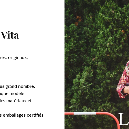
 Vita
rés, originaux,
.
lus grand nombre
.
aque modèle
es matériaux et
es
emballages
certifiés