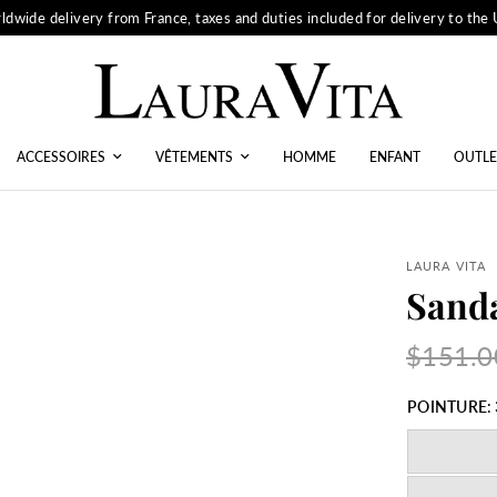
ldwide delivery from France, taxes and duties included for delivery to the
ACCESSOIRES
VÊTEMENTS
HOMME
ENFANT
OUTLE
LAURA VITA
Sand
$151.0
POINTURE: