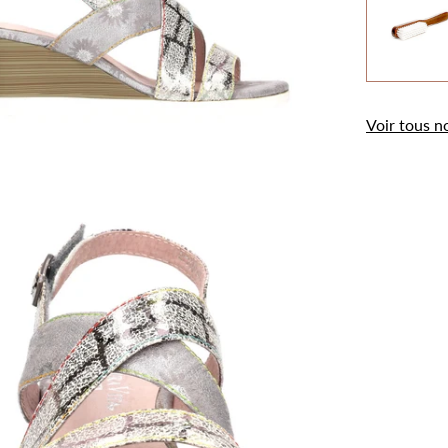
.
Voir tous n
Utilisation des
cookies
Les cookies et données personnelles nous
permettent de personnaliser le contenu et les
annonces, d’offrir des fonctionnalités relatives aux
médias sociaux, d’analyser notre trafic et de
mesurer la performance de nos campagnes
publicitaires.