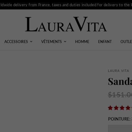
ldwide delivery from France, taxes and duties included for delivery to the
ACCESSOIRES
VÊTEMENTS
HOMME
ENFANT
OUTLE
LAURA VITA
Sand
$151.0
POINTURE: