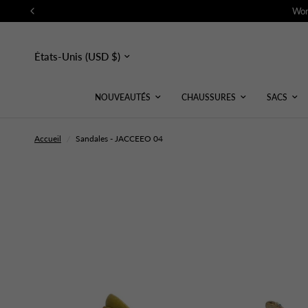
Wor
Mettre
à
jour
le
pays/la
NOUVEAUTÉS
CHAUSSURES
SACS
région
Accueil
/
Sandales - JACCEEO 04