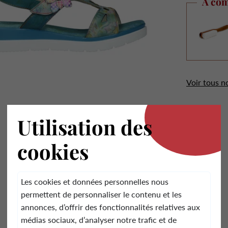
À com
Voir tous n
.
Utilisation des
Avis Clients
cookies
5.00 sur 5
Basé sur 1 avis
1
Les cookies et données personnelles nous
0
permettent de personnaliser le contenu et les
0
annonces, d’offrir des fonctionnalités relatives aux
0
médias sociaux, d’analyser notre trafic et de
0