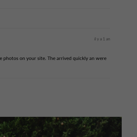
il y a 1 an
e photos on your site. The arrived quickly an were