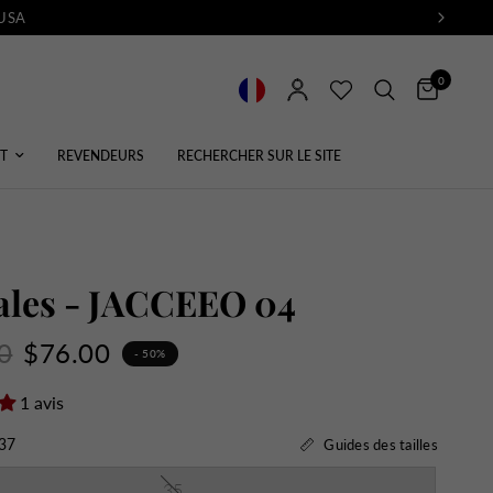
 USA
0
T
REVENDEURS
RECHERCHER SUR LE SITE
ales - JACCEEO 04
0
$76.00
- 50%
1 avis
37
Guides des tailles
35