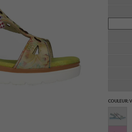
COULEUR:
V
Jeans
Rose