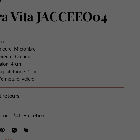
n
ra Vita JACCEEO04
r
uir
rieure: Microfibre
érieure: Gomme
alon: 4 cm
a plateforme: 1 cm
fermeture: velcro
t retours
aux
Entretien