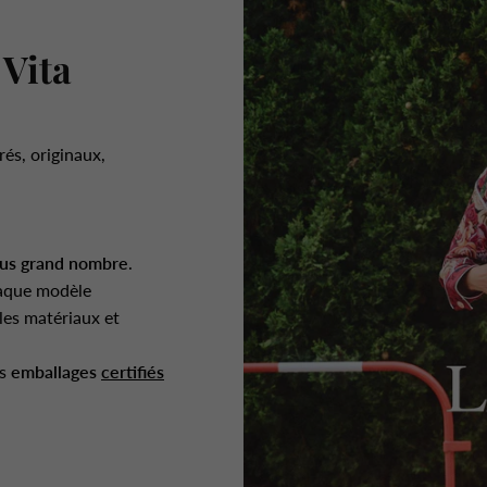
 Vita
rés, originaux,
.
lus grand nombre
.
aque modèle
es matériaux et
es
emballages
certifiés