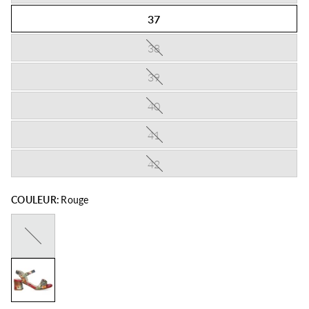
37
38
39
40
41
42
COULEUR:
Rouge
Blanc