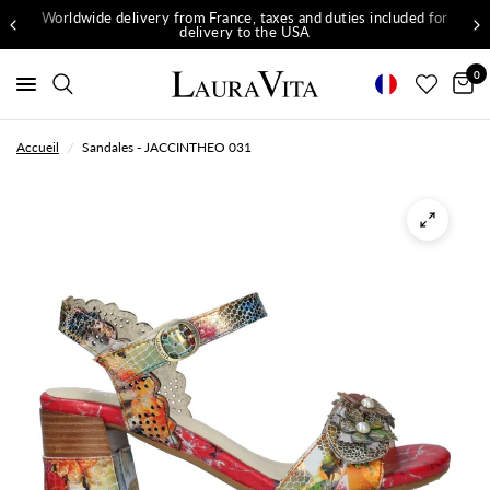
Worldwide delivery from France, taxes and duties included for
delivery to the USA
0
Accueil
/
Sandales - JACCINTHEO 031