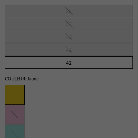
38
39
40
41
42
COULEUR:
Jaune
Rose
Turquoise