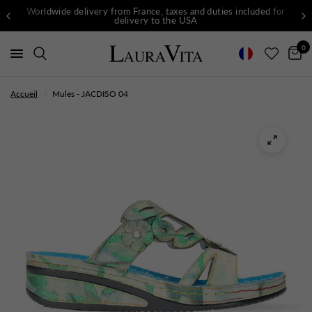
Worldwide delivery from France, taxes and duties included for
delivery to the USA
0
Accueil
/
Mules - JACDISO 04