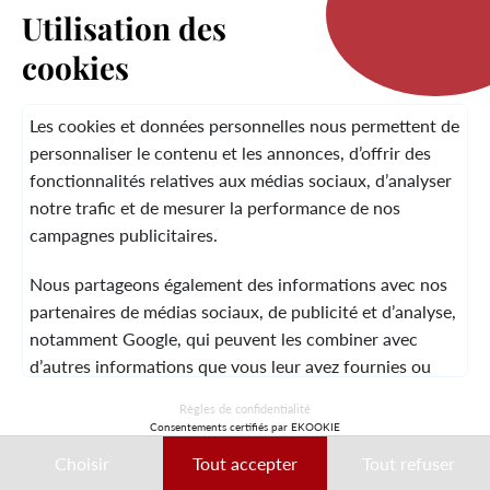
Utilisation des
cookies
LA MARQUE
Les cookies et données personnelles nous permettent de
personnaliser le contenu et les annonces, d’offrir des
fonctionnalités relatives aux médias sociaux, d’analyser
SERVICE CLIENT
notre trafic et de mesurer la performance de nos
campagnes publicitaires.
Nous partageons également des informations avec nos
MENTIONS LÉGALES
CGV
CONTACT
partenaires de médias sociaux, de publicité et d’analyse,
notamment Google, qui peuvent les combiner avec
d’autres informations que vous leur avez fournies ou
qu’ils ont collectées lors de votre utilisation de leurs
© 2026 Laura Vita
Règles de confidentialité
services.
Consentements certifiés par EKOOKIE
DESIGNED BY LOBSTTER
Choisir
Tout accepter
Tout refuser
Ces données peuvent notamment être utilisées à des