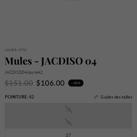
LAURA VITA
Mules - JACDISO 04
JACDISO04Jaune42
$151.00
$106.00
- 30%
POINTURE:
42
Guides des tailles
35
36
37